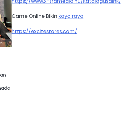
https://www.x-tramedia.hu/katalogusaink/
Game Online Bikin
kaya raya
https://excitestores.com/
tan
rmada