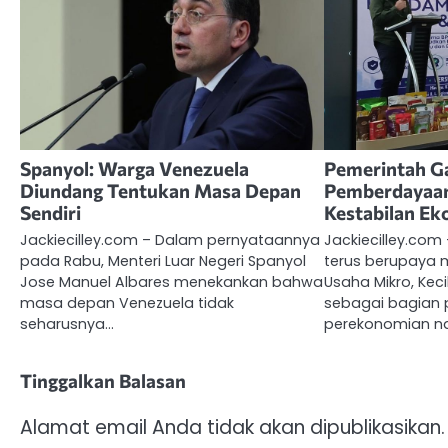
Spanyol: Warga Venezuela
Pemerintah G
Diundang Tentukan Masa Depan
Pemberdayaa
Sendiri
Kestabilan E
Jackiecilley.com – Dalam pernyataannya
Jackiecilley.com
pada Rabu, Menteri Luar Negeri Spanyol
terus berupaya 
Jose Manuel Albares menekankan bahwa
Usaha Mikro, Ke
masa depan Venezuela tidak
sebagai bagian p
seharusnya…
perekonomian na
Tinggalkan Balasan
Alamat email Anda tidak akan dipublikasikan.