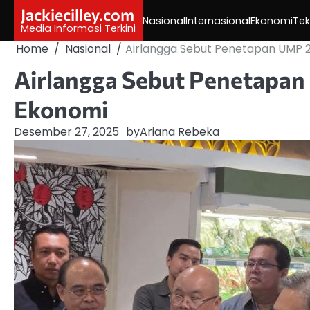
Skip
Jackiecilley.com
Nasional
Internasional
Ekonomi
Tek
to
Media Informasi Terkini
content
Home
Nasional
Airlangga Sebut Penetapan UMP 
Airlangga Sebut Penetapan
Ekonomi
Desember 27, 2025
by
Ariana Rebeka