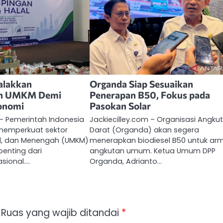
alakkan
Organda Siap Sesuaikan
n UMKM Demi
Penerapan B50, Fokus pada
konomi
Pasokan Solar
 – Pemerintah Indonesia
Jackiecilley.com – Organisasi Angku
memperkuat sektor
Darat (Organda) akan segera
cil, dan Menengah (UMKM)
menerapkan biodiesel B50 untuk a
enting dari
angkutan umum. Ketua Umum DPP
sional.…
Organda, Adrianto…
Ruas yang wajib ditandai
*