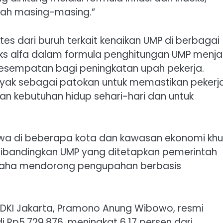
rah masing-masing.”
tes dari buruh terkait kenaikan UMP di berbagai
ks alfa dalam formula penghitungan UMP menja
kesempatan bagi peningkatan upah pekerja.
ayak sebagai patokan untuk memastikan pekerj
n kebutuhan hidup sehari-hari dan untuk
a di beberapa kota dan kawasan ekonomi khu
 dibandingkan UMP yang ditetapkan pemerintah
usaha mendorong pengupahan berbasis
 DKI Jakarta, Pramono Anung Wibowo, resmi
p5.729.876, meningkat 6,17 persen dari