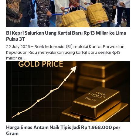
BI Kepri Salurkan Uang Kartal Baru Rp13 Miliar ke Lima
Pulau 3T
22 July 2025 – Bank Indonesia (BI) melalui Kantor Perwakilan
Kepulauan Riau menyalurkan uang kartal baru senilai Rp13
miliar ke…
Harga Emas Antam Naik Tipis Jadi Rp 1.968.000 per
Gram