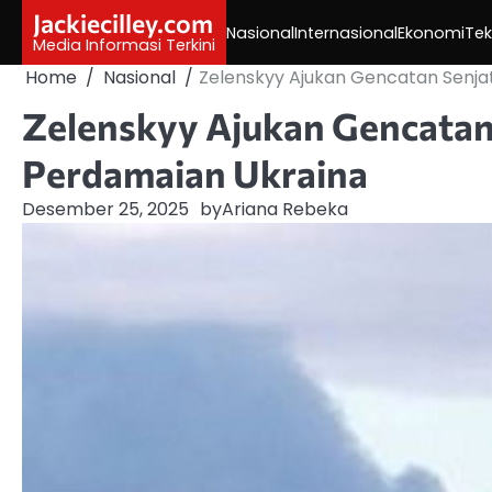
Skip
Jackiecilley.com
Nasional
Internasional
Ekonomi
Tek
to
Media Informasi Terkini
content
Home
Nasional
Zelenskyy Ajukan Gencatan Senj
Zelenskyy Ajukan Gencatan
Perdamaian Ukraina
Desember 25, 2025
by
Ariana Rebeka