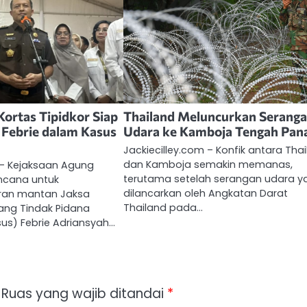
Kortas Tipidkor Siap
Thailand Meluncurkan Serang
Febrie dalam Kasus
Udara ke Kamboja Tengah Pan
Jackiecilley.com – Konfik antara Tha
dan Kamboja semakin memanas,
 – Kejaksaan Agung
terutama setelah serangan udara y
ncana untuk
dilancarkan oleh Angkatan Darat
an mantan Jaksa
Thailand pada…
ng Tindak Pidana
us) Febrie Adriansyah…
Ruas yang wajib ditandai
*