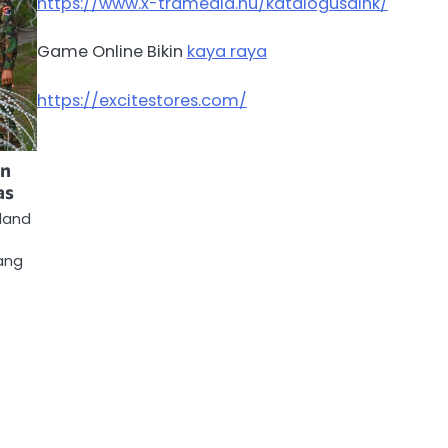
https://www.x-tramedia.hu/katalogusaink/
Game Online Bikin
kaya raya
https://excitestores.com/
an
as
iland
ang