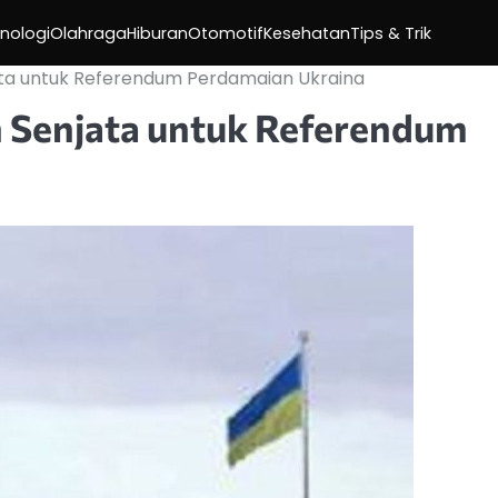
nologi
Olahraga
Hiburan
Otomotif
Kesehatan
Tips & Trik
ata untuk Referendum Perdamaian Ukraina
 Senjata untuk Referendum