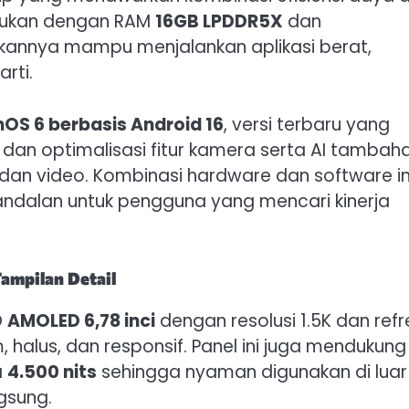
padukan dengan RAM
16GB LPDDR5X
dan
ikannya mampu menjalankan aplikasi berat,
rti.
nOS 6 berbasis Android 16
, versi terbaru yang
n optimalisasi fitur kamera serta AI tambah
 dan video. Kombinasi hardware dan software in
dalan untuk pengguna yang mencari kinerja
ampilan Detail
O
AMOLED 6,78 inci
dengan resolusi 1.5K dan refr
 halus, dan responsif. Panel ini juga mendukung
a
4.500 nits
sehingga nyaman digunakan di luar
gsung.