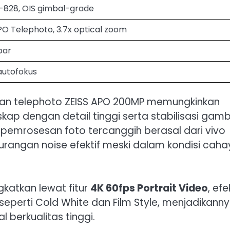
-828, OIS gimbal-grade
PO Telephoto, 3.7x optical zoom
bar
autofokus
an telephoto ZEISS APO 200MP memungkinkan
ap dengan detail tinggi serta stabilisasi gam
tur pemrosesan foto tercanggih berasal dari vivo
angan noise efektif meski dalam kondisi caha
gkatkan lewat fitur
4K 60fps Portrait Video
, efe
 seperti Cold White dan Film Style, menjadikann
 berkualitas tinggi.