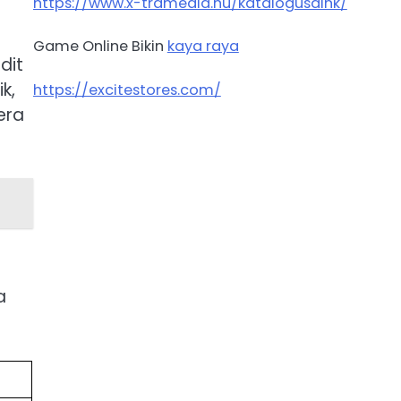
https://www.x-tramedia.hu/katalogusaink/
Game Online Bikin
kaya raya
dit
k,
https://excitestores.com/
era
a