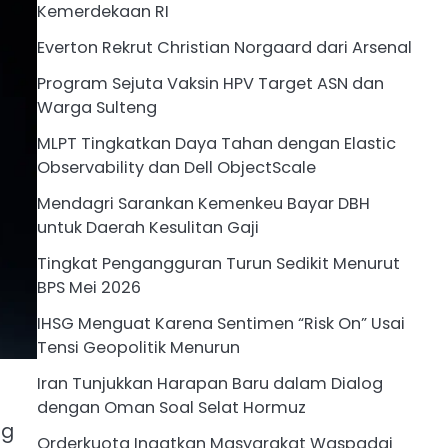
Kemerdekaan RI
Everton Rekrut Christian Norgaard dari Arsenal
Program Sejuta Vaksin HPV Target ASN dan
Warga Sulteng
MLPT Tingkatkan Daya Tahan dengan Elastic
Observability dan Dell ObjectScale
Mendagri Sarankan Kemenkeu Bayar DBH
untuk Daerah Kesulitan Gaji
Tingkat Pengangguran Turun Sedikit Menurut
BPS Mei 2026
IHSG Menguat Karena Sentimen “Risk On” Usai
Tensi Geopolitik Menurun
Iran Tunjukkan Harapan Baru dalam Dialog
dengan Oman Soal Selat Hormuz
ng
Orderkuota Ingatkan Masyarakat Waspadai