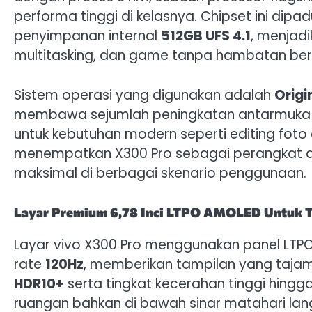
performa tinggi di kelasnya. Chipset ini di
penyimpanan internal
512GB UFS 4.1
, menjad
multitasking, dan game tanpa hambatan bera
Sistem operasi yang digunakan adalah
Origi
membawa sejumlah peningkatan antarmuka da
untuk kebutuhan modern seperti editing foto
menempatkan X300 Pro sebagai perangkat an
maksimal di berbagai skenario penggunaan.
Layar Premium 6,78 Inci LTPO AMOLED Untuk T
Layar vivo X300 Pro menggunakan panel LTP
rate
120Hz
, memberikan tampilan yang tajam,
HDR10+
serta tingkat kecerahan tinggi hingg
ruangan bahkan di bawah sinar matahari lan