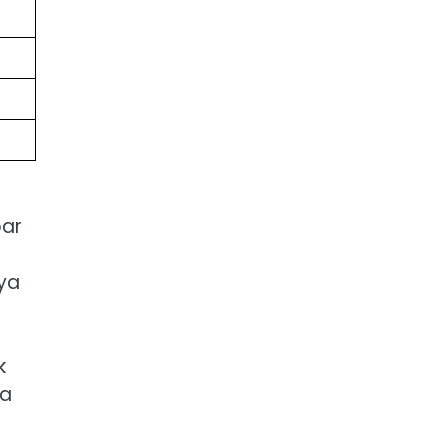
bar
ya
k
ya