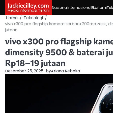
Skip
Jackiecilley.com
Nasional
Internasional
Ekonomi
Tek
to
Media Informasi Terkini
content
Home
Teknologi
vivo x300 pro flagship kamera terbaru 200mp zeiss, d
jutaan
vivo x300 pro flagship kam
dimensity 9500 & baterai j
Rp18–19 jutaan
Desember 25, 2025
by
Ariana Rebeka