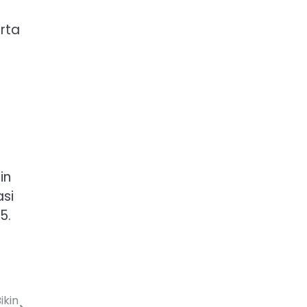
rta
in
asi
5.
ikin