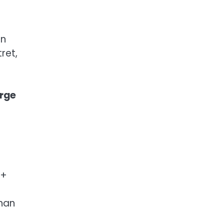
an
ret,
arge
 +
ahan