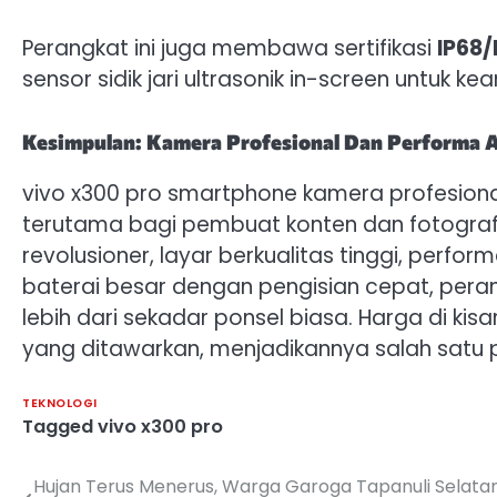
Perangkat ini juga membawa sertifikasi
IP68/
sensor sidik jari ultrasonik in-screen untuk k
Kesimpulan: Kamera Profesional Dan Performa A
vivo x300 pro smartphone kamera profesiona
terutama bagi pembuat konten dan fotograf
revolusioner, layar berkualitas tinggi, perfo
baterai besar dengan pengisian cepat, pera
lebih dari sekadar ponsel biasa. Harga di ki
yang ditawarkan, menjadikannya salah satu pi
TEKNOLOGI
Tagged
vivo x300 pro
Hujan Terus Menerus, Warga Garoga Tapanuli Selat
Navigasi