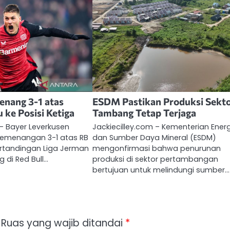
enang 3-1 atas
ESDM Pastikan Produksi Sekt
u ke Posisi Ketiga
Tambang Tetap Terjaga
 – Bayer Leverkusen
Jackiecilley.com – Kementerian Energ
 kemenangan 3-1 atas RB
dan Sumber Daya Mineral (ESDM)
ertandingan Liga Jerman
mengonfirmasi bahwa penurunan
 di Red Bull…
produksi di sektor pertambangan
bertujuan untuk melindungi sumber…
Ruas yang wajib ditandai
*