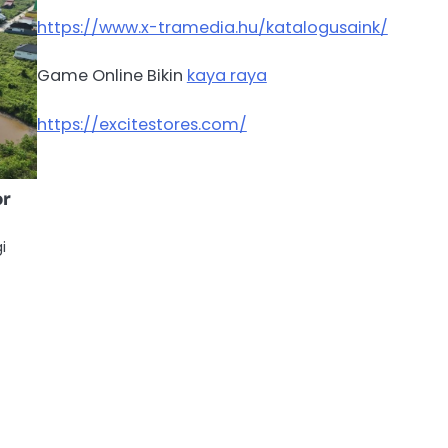
https://www.x-tramedia.hu/katalogusaink/
Game Online Bikin
kaya raya
https://excitestores.com/
or
i