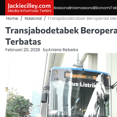
Skip
Jackiecilley.com
Nasional
Internasional
Ekonomi
Tek
to
Media Informasi Terkini
content
Home
Nasional
Transjabodetabek Beroperasi Mesk
Transjabodetabek Beropera
Terbatas
Februari 20, 2026
by
Ariana Rebeka