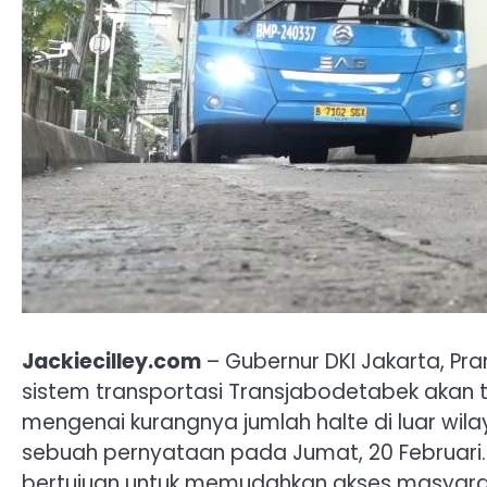
Jackiecilley.com
– Gubernur DKI Jakarta, 
sistem transportasi Transjabodetabek akan t
mengenai kurangnya jumlah halte di luar wil
sebuah pernyataan pada Jumat, 20 Februari.
bertujuan untuk memudahkan akses masyarak