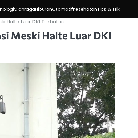
nologi
Olahraga
Hiburan
Otomotif
Kesehatan
Tips & Trik
i Halte Luar DKI Terbatas
si Meski Halte Luar DKI