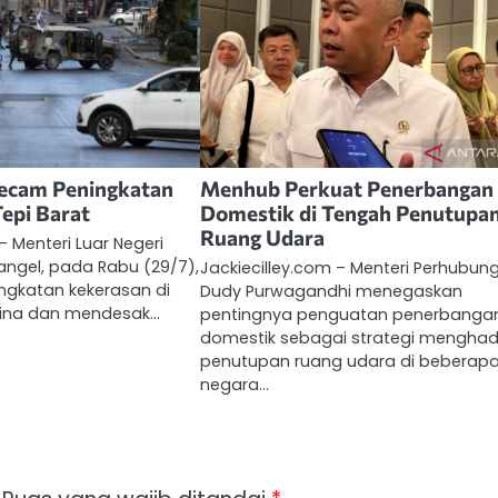
cam Peningkatan
Menhub Perkuat Penerbangan
Tepi Barat
Domestik di Tengah Penutupa
Ruang Udara
– Menteri Luar Negeri
Rangel, pada Rabu (29/7),
Jackiecilley.com – Menteri Perhubun
gkatan kekerasan di
Dudy Purwagandhi menegaskan
stina dan mendesak…
pentingnya penguatan penerbanga
domestik sebagai strategi mengha
penutupan ruang udara di beberap
negara…