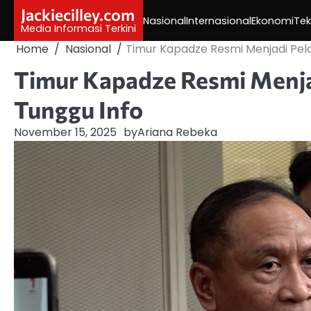
Skip
Jackiecilley.com
Nasional
Internasional
Ekonomi
Tek
to
Media Informasi Terkini
content
Home
Nasional
Timur Kapadze Resmi Menjadi Pela
Timur Kapadze Resmi Menja
Tunggu Info
November 15, 2025
by
Ariana Rebeka