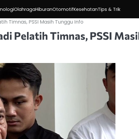
nologi
Olahraga
Hiburan
Otomotif
Kesehatan
Tips & Trik
tih Timnas, PSSI Masih Tunggu Info
di Pelatih Timnas, PSSI Masi