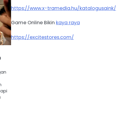
https://www.x-tramedia.hu/katalogusaink/
Game Online Bikin
kaya raya
https://excitestores.com/
n
gan
n
dapi
a