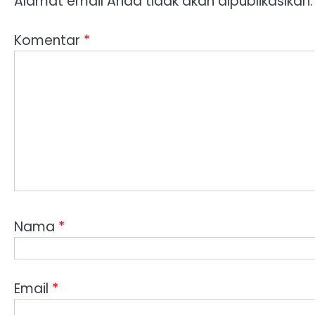
Alamat email Anda tidak akan dipublikasikan.
Komentar
*
Nama
*
Email
*