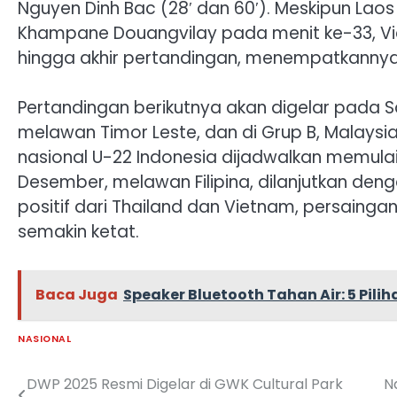
Nguyen Dinh Bac (28′ dan 60′). Meskipun L
Khampane Douangvilay pada menit ke-33, V
hingga akhir pertandingan, menempatkannya d
Pertandingan berikutnya akan digelar pada 
melawan Timor Leste, dan di Grup B, Malaysi
nasional U-22 Indonesia dijadwalkan memulai
Desember, melawan Filipina, dilanjutkan de
positif dari Thailand dan Vietnam, persainga
semakin ketat.
Baca Juga
Speaker Bluetooth Tahan Air: 5 Pil
NASIONAL
DWP 2025 Resmi Digelar di GWK Cultural Park
N
Navigasi