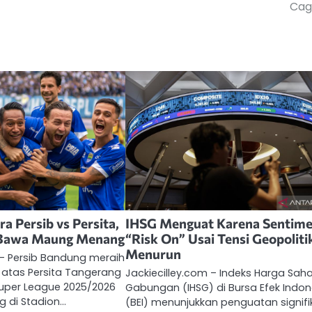
Cagl
a Persib vs Persita,
IHSG Menguat Karena Sentim
 Bawa Maung Menang
“Risk On” Usai Tensi Geopoliti
Menurun
 – Persib Bandung meraih
atas Persita Tangerang
Jackiecilley.com – Indeks Harga Sa
Super League 2025/2026
Gabungan (IHSG) di Bursa Efek Indon
g di Stadion…
(BEI) menunjukkan penguatan signif