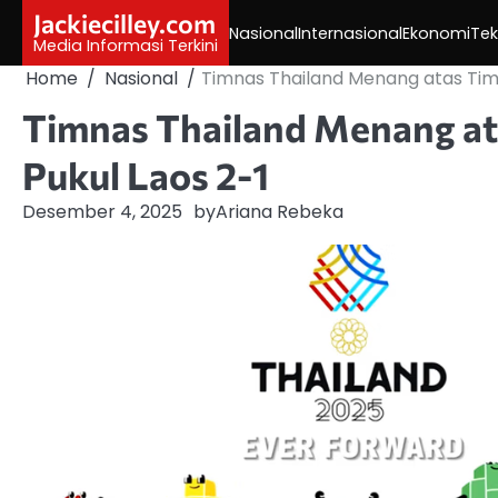
Skip
Jackiecilley.com
Nasional
Internasional
Ekonomi
Tek
to
Media Informasi Terkini
content
Home
Nasional
Timnas Thailand Menang atas Timo
Timnas Thailand Menang ata
Pukul Laos 2-1
Desember 4, 2025
by
Ariana Rebeka