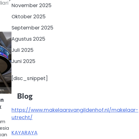
iari
November 2025
Oktober 2025
September 2025
Agustus 2025
Juli 2025
Juni 2025
[disc_snippet]
Blog
en
k
https://www.makelaarsvangildenhof.nl/makelaar-
utrecht/
ham
esia
KAYARAYA
ikan