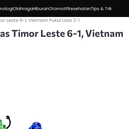
nologi
Olahraga
Hiburan
Otomotif
Kesehatan
Tips & Trik
r Leste 6-1, Vietnam Pukul Laos 2-1
s Timor Leste 6-1, Vietnam