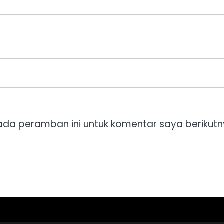
ada peramban ini untuk komentar saya berikutn
Kebijakan
Kontak
Redaksi
Tentang