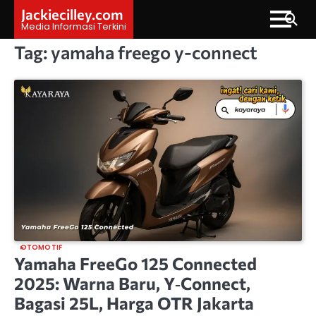
Skip
Jackiecilley.com
to
Media Informasi Terkini
content
Tag:
yamaha freego y-connect
OTOMOTIF
Yamaha FreeGo 125 Connected
2025: Warna Baru, Y‑Connect,
Bagasi 25L, Harga OTR Jakarta