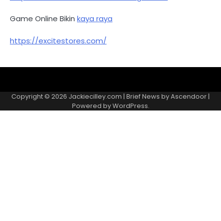
Game Online Bikin
kaya raya
https://excitestores.com/
Kebijakan
Kontak
Redaksi
Tentang
Privasi
Kami
Copyright © 2026
Jackiecilley.com
| Brief News by
Ascendoor
|
Powered by
WordPress
.