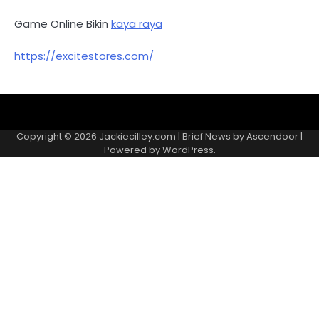
Game Online Bikin
kaya raya
https://excitestores.com/
Kebijakan
Kontak
Redaksi
Tentang
Privasi
Kami
Copyright © 2026
Jackiecilley.com
| Brief News by
Ascendoor
|
Powered by
WordPress
.