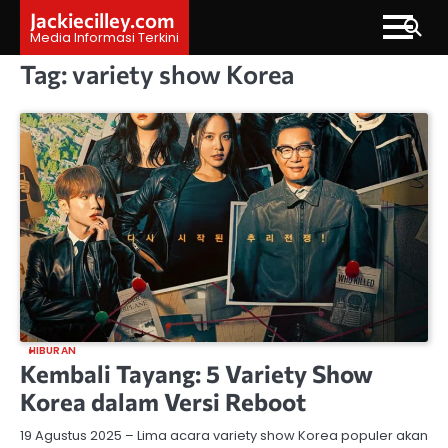
Skip
Jackiecilley.com
to
Media Informasi Terkini
content
Tag:
variety show Korea
HIBURAN
Kembali Tayang: 5 Variety Show
Korea dalam Versi Reboot
19 Agustus 2025 – Lima acara variety show Korea populer akan