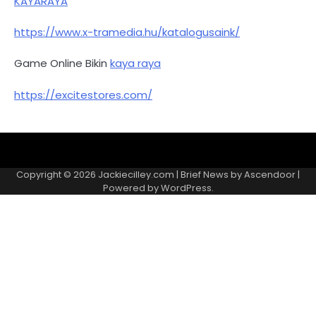
KAYARAYA
https://www.x-tramedia.hu/katalogusaink/
Game Online Bikin
kaya raya
https://excitestores.com/
Kebijakan
Kontak
Redaksi
Tentang
Privasi
Kami
Copyright © 2026
Jackiecilley.com
| Brief News by
Ascendoor
|
Powered by
WordPress
.