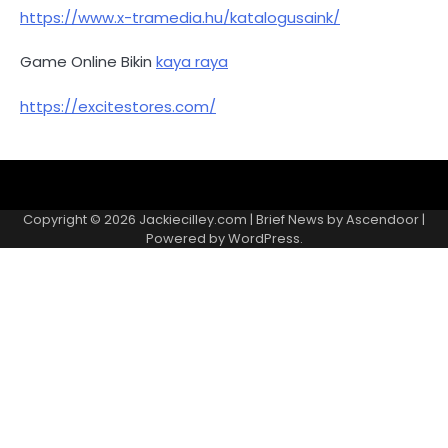
https://www.x-tramedia.hu/katalogusaink/
Game Online Bikin
kaya raya
https://excitestores.com/
Kebijakan
Kontak
Redaksi
Tentang
Privasi
Kami
Copyright © 2026
Jackiecilley.com
| Brief News by
Ascendoor
|
Powered by
WordPress
.