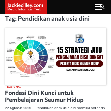
Skip
Jackiecilley.com
to
Media Informasi Terkini
content
Tag:
Pendidikan anak usia dini
NASIONAL
Fondasi Dini Kunci untuk
Pembelajaran Seumur Hidup
22 Agustus 2025 – Pendidikan anak usia dini memiliki peranan