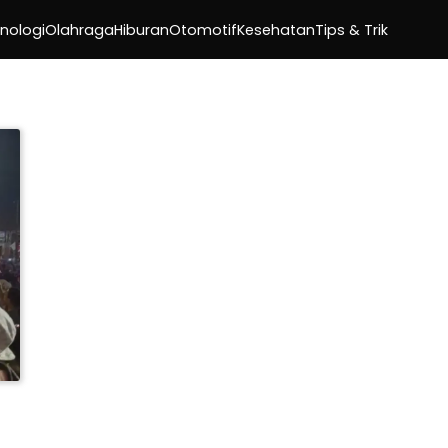
nologi
Olahraga
Hiburan
Otomotif
Kesehatan
Tips & Trik