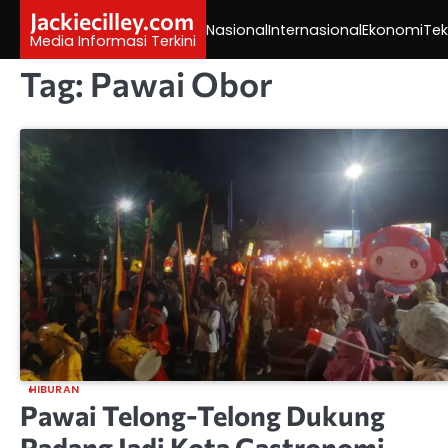
Skip
Jackiecilley.com
Nasional
Internasional
Ekonomi
Tek
to
Media Informasi Terkini
content
Tag:
Pawai Obor
HIBURAN
Pawai Telong-Telong Dukung
Padang Jadi Kota Gastronomi