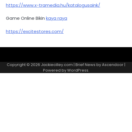
https://www.x-tramedia.hu/katalogusaink/
Game Online Bikin
kaya raya
https://excitestores.com/
Kebijakan
Kontak
Redaksi
Tentang
Privasi
Kami
Copyright © 2026
Jackiecilley.com
| Brief News by
Ascendoor
|
Powered by
WordPress
.