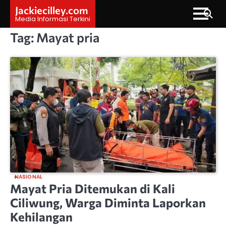
Skip
Jackiecilley.com
to
Media Informasi Terkini
content
Tag:
Mayat pria
NASIONAL
Mayat Pria Ditemukan di Kali
Ciliwung, Warga Diminta Laporkan
Kehilangan