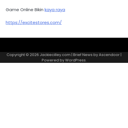
Game Online Bikin
kaya raya
https://excitestores.com/
Kebijakan
Kontak
Redaksi
Tentang
Privasi
Kami
Copyright © 2026
Jackiecilley.com
| Brief News by
Ascendoor
|
Powered by
WordPress
.