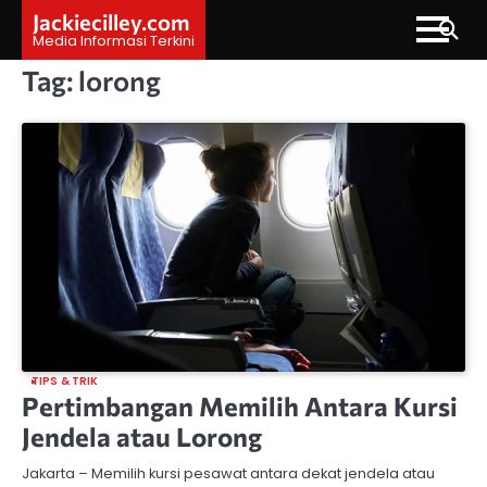
Skip
Jackiecilley.com
to
Media Informasi Terkini
content
Tag:
lorong
TIPS & TRIK
Pertimbangan Memilih Antara Kursi
Jendela atau Lorong
Jakarta – Memilih kursi pesawat antara dekat jendela atau