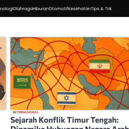
nologi
Olahraga
Hiburan
Otomotif
Kesehatan
Tips & Trik
INTERNASIONAL
Sejarah Konflik Timur Tengah:
Dinamika Hubungan Negara Arab