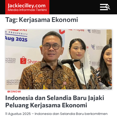
Skip
Jackiecilley.com
to
Media Informasi Terkini
content
Tag:
Kerjasama Ekonomi
EKONOMI
Indonesia dan Selandia Baru Jajaki
Peluang Kerjasama Ekonomi
11 Agustus 2025 – Indonesia dan Selandia Baru berkomitmen