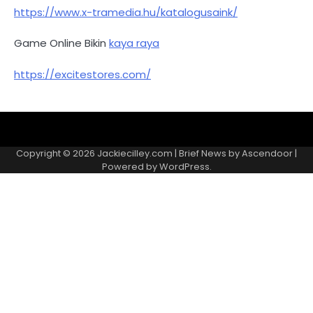
https://www.x-tramedia.hu/katalogusaink/
Game Online Bikin
kaya raya
https://excitestores.com/
Kebijakan
Kontak
Redaksi
Tentang
Privasi
Kami
Copyright © 2026
Jackiecilley.com
| Brief News by
Ascendoor
|
Powered by
WordPress
.