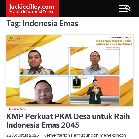
Skip
Jackiecilley.com
to
Media Informasi Terkini
content
Tag:
Indonesia Emas
NASIONAL
KMP Perkuat PKM Desa untuk Raih
Indonesia Emas 2045
22 Agustus 2025 – Kementerian Perhubungan menekankan