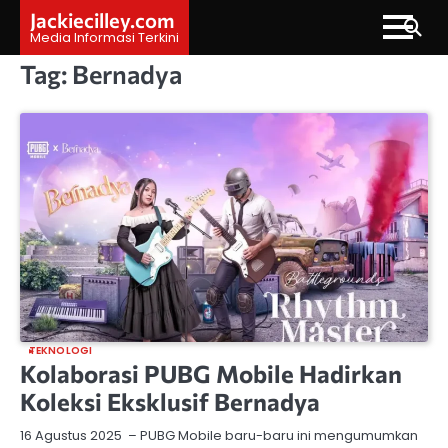
Skip
Jackiecilley.com
to
Media Informasi Terkini
content
Tag:
Bernadya
TEKNOLOGI
Kolaborasi PUBG Mobile Hadirkan
Koleksi Eksklusif Bernadya
16 Agustus 2025 – PUBG Mobile baru-baru ini mengumumkan