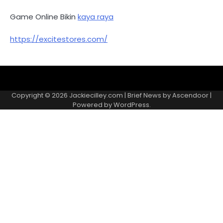
Game Online Bikin
kaya raya
https://excitestores.com/
Kebijakan
Kontak
Redaksi
Tentang
Privasi
Kami
Copyright © 2026
Jackiecilley.com
| Brief News by
Ascendoor
|
Powered by
WordPress
.