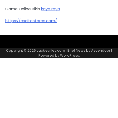
Game Online Bikin
kaya raya
https://excitestores.com/
Kebijakan
Kontak
Redaksi
Tentang
Privasi
Kami
Copyright © 2026
Jackiecilley.com
| Brief News by
Ascendoor
|
Powered by
WordPress
.