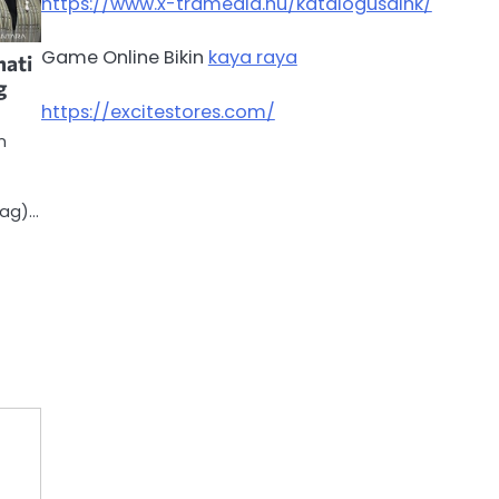
https://www.x-tramedia.hu/katalogusaink/
Game Online Bikin
kaya raya
nati
g
https://excitestores.com/
n
dag)…