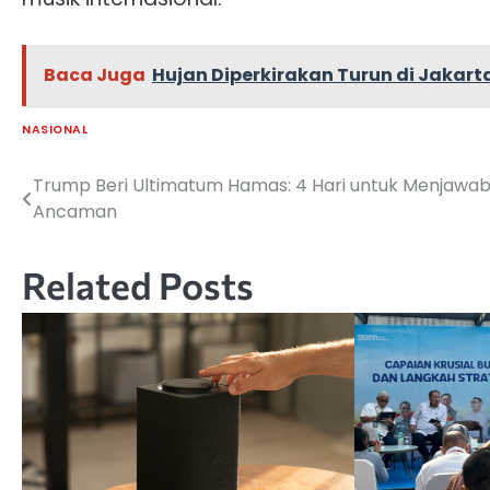
Baca Juga
Hujan Diperkirakan Turun di Jakart
NASIONAL
Trump Beri Ultimatum Hamas: 4 Hari untuk Menjawa
Navigasi
Ancaman
pos
Related Posts