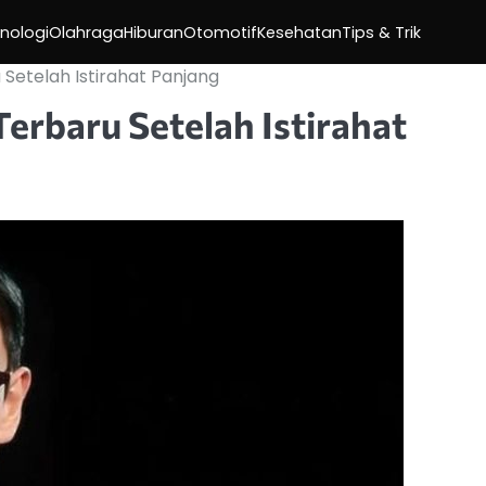
nologi
Olahraga
Hiburan
Otomotif
Kesehatan
Tips & Trik
u Setelah Istirahat Panjang
Terbaru Setelah Istirahat