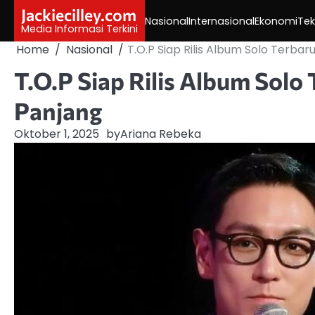
Skip
Jackiecilley.com
Nasional
Internasional
Ekonomi
Tek
to
Media Informasi Terkini
content
Home
Nasional
T.O.P Siap Rilis Album Solo Terbar
T.O.P Siap Rilis Album Solo 
Panjang
Oktober 1, 2025
by
Ariana Rebeka