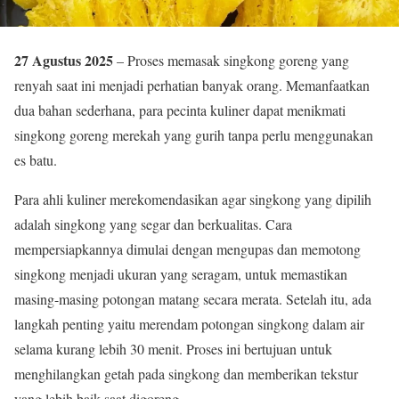
27 Agustus 2025
– Proses memasak singkong goreng yang
renyah saat ini menjadi perhatian banyak orang. Memanfaatkan
dua bahan sederhana, para pecinta kuliner dapat menikmati
singkong goreng merekah yang gurih tanpa perlu menggunakan
es batu.
Para ahli kuliner merekomendasikan agar singkong yang dipilih
adalah singkong yang segar dan berkualitas. Cara
mempersiapkannya dimulai dengan mengupas dan memotong
singkong menjadi ukuran yang seragam, untuk memastikan
masing-masing potongan matang secara merata. Setelah itu, ada
langkah penting yaitu merendam potongan singkong dalam air
selama kurang lebih 30 menit. Proses ini bertujuan untuk
menghilangkan getah pada singkong dan memberikan tekstur
yang lebih baik saat digoreng.