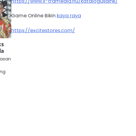
https://www.x-tramedia.hu/katalogusaink/
Game Online Bikin
kaya raya
https://excitestores.com/
ks
la
tasan
ung