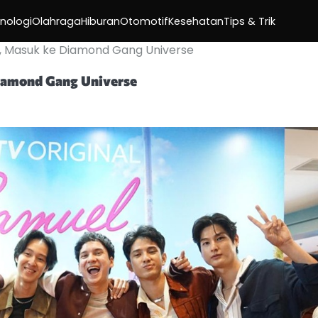
nologi
Olahraga
Hiburan
Otomotif
Kesehatan
Tips & Trik
V, Masuk ke Diamond Gang Universe
Diamond Gang Universe