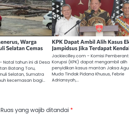
Menerus, Warga
KPK Dapat Ambil Alih Kasus E
li Selatan Cemas
Jampidsus Jika Terdapat Kenda
Jackiecilley.com – Komisi Pemberan
Korupsi (KPK) dapat mengambil alih
– Natal tahun ini di Desa
penyidikan kasus mantan Jaksa Ag
an Batang Toru,
Muda Tindak Pidana Khusus, Febrie
uli Selatan, Sumatra
Adriansyah,…
enuh kecemasan bagi…
Ruas yang wajib ditandai
*