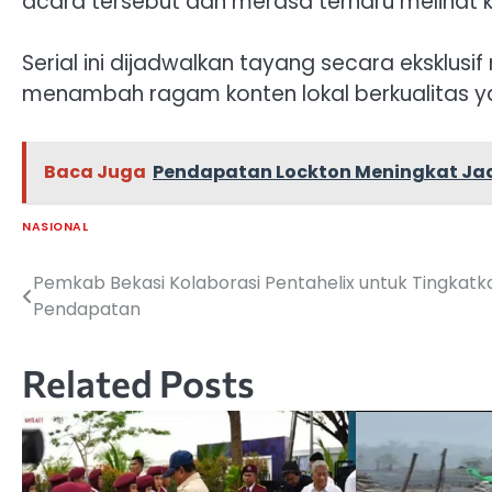
acara tersebut dan merasa terharu melihat k
Serial ini dijadwalkan tayang secara eksklusif 
menambah ragam konten lokal berkualitas ya
Baca Juga
Pendapatan Lockton Meningkat Jadi 
NASIONAL
Pemkab Bekasi Kolaborasi Pentahelix untuk Tingkatk
Navigasi
Pendapatan
pos
Related Posts