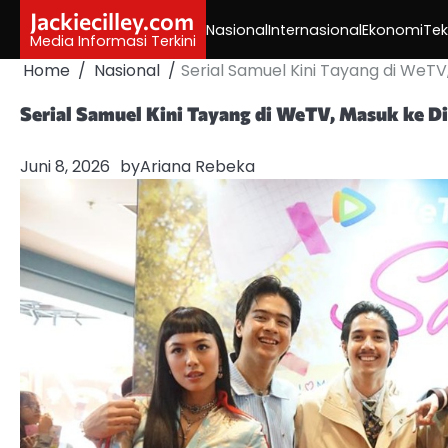
Skip
Jackiecilley.com
Nasional
Internasional
Ekonomi
Tek
to
Media Informasi Terkini
content
Home
Nasional
Serial Samuel Kini Tayang di WeT
Serial Samuel Kini Tayang di WeTV, Masuk ke 
Juni 8, 2026
by
Ariana Rebeka