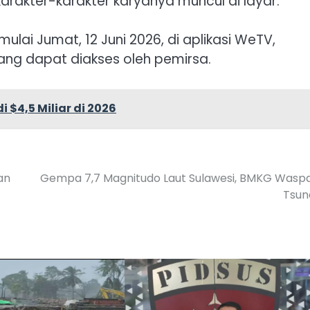
arakter-karakter karyanya muncul di layar.
mulai Jumat, 12 Juni 2026, di aplikasi WeTV,
ng dapat diakses oleh pemirsa.
$4,5 Miliar di 2026
an
Gempa 7,7 Magnitudo Laut Sulawesi, BMKG Wasp
Tsun