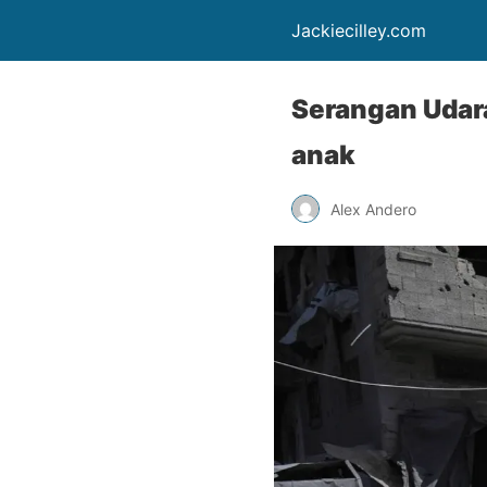
Jackiecilley.com
Serangan Udar
anak
Alex Andero