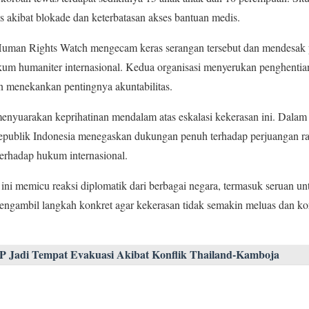
is akibat blokade dan keterbatasan akses bantuan medis.
Human Rights Watch mengecam keras serangan tersebut dan mendesak 
um humaniter internasional. Kedua organisasi menyerukan penghentian
n menekankan pentingnya akuntabilitas.
enyuarakan keprihatinan mendalam atas eskalasi kekerasan ini. Dalam
publik Indonesia menegaskan dukungan penuh terhadap perjuangan rak
rhadap hukum internasional.
ini memicu reaksi diplomatik dari berbagai negara, termasuk seruan unt
ngambil langkah konkret agar kekerasan tidak semakin meluas dan korb
P Jadi Tempat Evakuasi Akibat Konflik Thailand-Kamboja