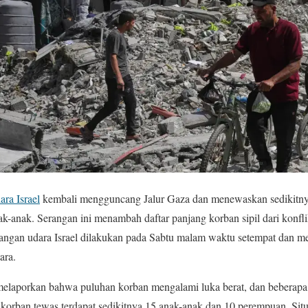
ra Israel
kembali mengguncang Jalur Gaza dan menewaskan sedikitnya
-anak. Serangan ini menambah daftar panjang korban sipil dari konfl
ngan udara Israel dilakukan pada Sabtu malam waktu setempat dan m
ara.
 melaporkan bahwa puluhan korban mengalami luka berat, dan beberap
a korban tewas terdapat sedikitnya 15 anak-anak dan 10 perempuan. Sit