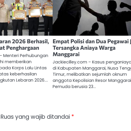
ran 2026 Berhasil,
Empat Polisi dan Dua Pegawai 
pat Penghargaan
Tersangka Aniaya Warga
Manggarai
 – Menteri Perhubungan
hi memberikan
Jackiecilley.com – Kasus penganiay
ada Korps Lalu Lintas
di Kabupaten Manggarai, Nusa Ten
 atas keberhasilan
Timur, melibatkan sejumlah oknum
kutan Lebaran 2026.…
anggota Kepolisian Resor Manggarai
Pemuda berusia 23…
Ruas yang wajib ditandai
*