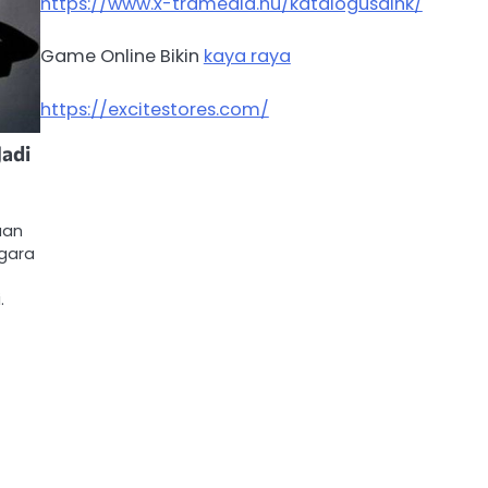
https://www.x-tramedia.hu/katalogusaink/
Game Online Bikin
kaya raya
https://excitestores.com/
Jadi
aan
ggara
.