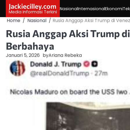
Skip
Jackiecilley.com
Nasional
Internasional
Ekonomi
Tek
to
Media Informasi Terkini
content
Home
Nasional
Rusia Anggap Aksi Trump di Venez
Rusia Anggap Aksi Trump di
Berbahaya
Januari 5, 2026
by
Ariana Rebeka