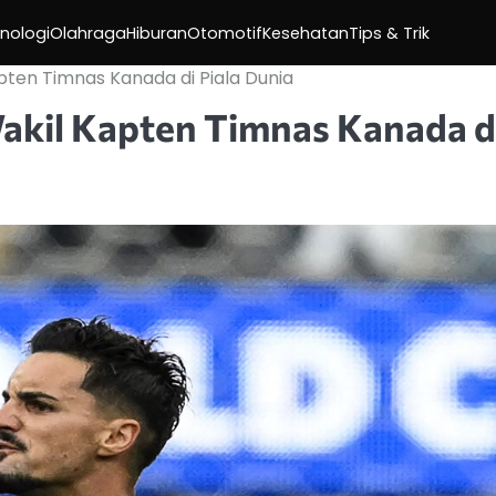
nologi
Olahraga
Hiburan
Otomotif
Kesehatan
Tips & Trik
apten Timnas Kanada di Piala Dunia
Wakil Kapten Timnas Kanada d