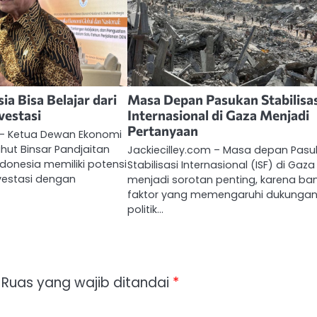
ia Bisa Belajar dari
Masa Depan Pasukan Stabilisa
vestasi
Internasional di Gaza Menjadi
Pertanyaan
m – Ketua Dewan Ekonomi
uhut Binsar Pandjaitan
Jackiecilley.com – Masa depan Pas
donesia memiliki potensi
Stabilisasi Internasional (ISF) di Gaza
vestasi dengan
menjadi sorotan penting, karena ba
faktor yang memengaruhi dukunga
politik…
Ruas yang wajib ditandai
*