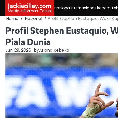
Skip
Jackiecilley.com
Nasional
Internasional
Ekonomi
Tek
to
Media Informasi Terkini
content
Home
Nasional
Profil Stephen Eustaquio, Wakil K
Profil Stephen Eustaquio, 
Piala Dunia
Juni 29, 2026
by
Ariana Rebeka