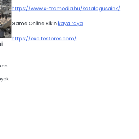
https://www.x-tramedia.hu/katalogusaink/
Game Online Bikin
kaya raya
https://excitestores.com/
si
ukan
nyak
n