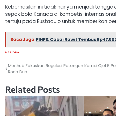
Keberhasilan ini tidak hanya menjadi tonggak
sepak bola Kanada di kompetisi internasiona
tertuju pada Eustaquio untuk memberikan per
Baca Juga
PIHPS: Cabai Rawit Tembus Rp47.50
NASIONAL
Menhub Fokuskan Regulasi Potongan Komisi Ojol 8 P
Navigasi
Roda Dua
pos
Related Posts