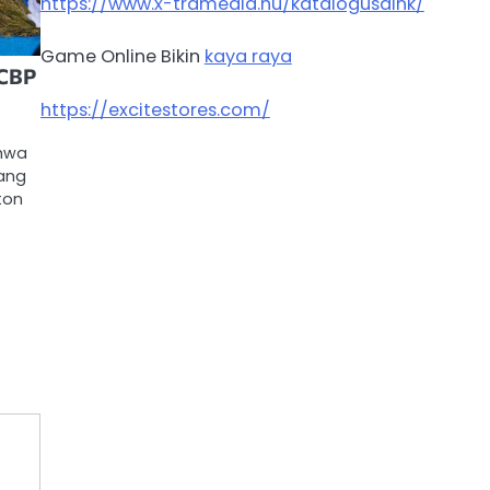
https://www.x-tramedia.hu/katalogusaink/
Game Online Bikin
kaya raya
 CBP
https://excitestores.com/
ahwa
yang
ton