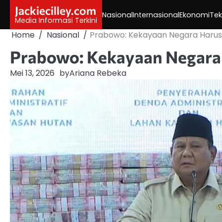
Skip
Jackiecilley.com
Nasional
Internasional
Ekonomi
Tek
to
Media Informasi Terkini
content
Home
Nasional
Prabowo: Kekayaan Negara Harus
Prabowo: Kekayaan Negara 
Mei 13, 2026
by
Ariana Rebeka