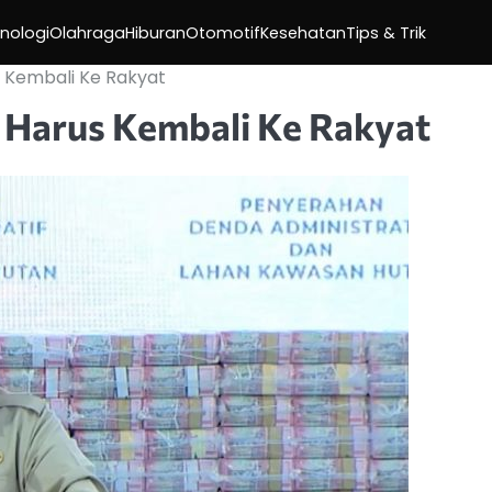
nologi
Olahraga
Hiburan
Otomotif
Kesehatan
Tips & Trik
 Kembali Ke Rakyat
Harus Kembali Ke Rakyat