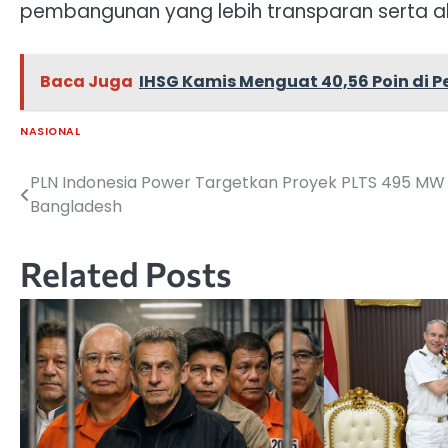
pembangunan yang lebih transparan serta a
Baca Juga
IHSG Kamis Menguat 40,56 Poin di
NASIONAL
PLN Indonesia Power Targetkan Proyek PLTS 495 MW 
Navigasi
Bangladesh
pos
Related Posts