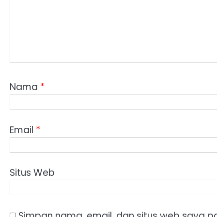
Nama
*
Email
*
Situs Web
Simpan nama, email, dan situs web saya p