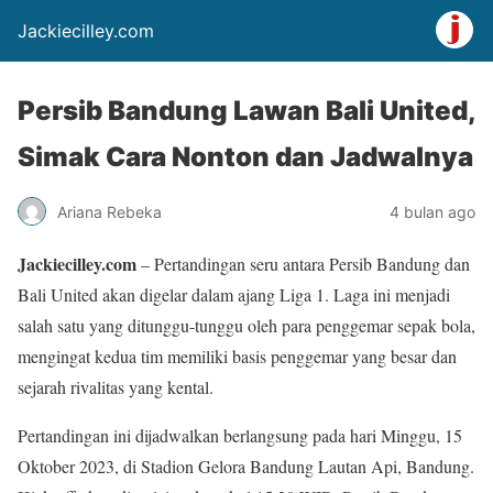
Jackiecilley.com
Persib Bandung Lawan Bali United,
Simak Cara Nonton dan Jadwalnya
Ariana Rebeka
4 bulan ago
Jackiecilley.com
– Pertandingan seru antara Persib Bandung dan
Bali United akan digelar dalam ajang Liga 1. Laga ini menjadi
salah satu yang ditunggu-tunggu oleh para penggemar sepak bola,
mengingat kedua tim memiliki basis penggemar yang besar dan
sejarah rivalitas yang kental.
Pertandingan ini dijadwalkan berlangsung pada hari Minggu, 15
Oktober 2023, di Stadion Gelora Bandung Lautan Api, Bandung.