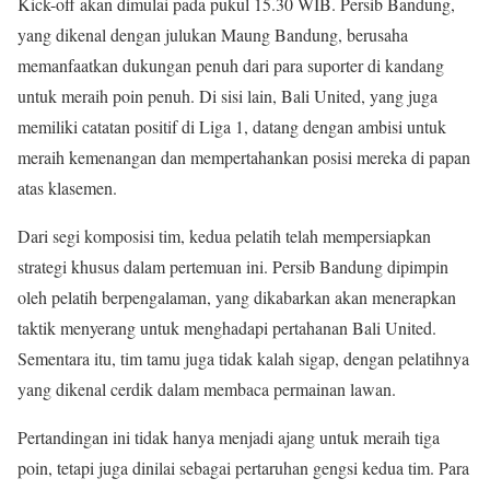
Kick-off akan dimulai pada pukul 15.30 WIB. Persib Bandung,
yang dikenal dengan julukan Maung Bandung, berusaha
memanfaatkan dukungan penuh dari para suporter di kandang
untuk meraih poin penuh. Di sisi lain, Bali United, yang juga
memiliki catatan positif di Liga 1, datang dengan ambisi untuk
meraih kemenangan dan mempertahankan posisi mereka di papan
atas klasemen.
Dari segi komposisi tim, kedua pelatih telah mempersiapkan
strategi khusus dalam pertemuan ini. Persib Bandung dipimpin
oleh pelatih berpengalaman, yang dikabarkan akan menerapkan
taktik menyerang untuk menghadapi pertahanan Bali United.
Sementara itu, tim tamu juga tidak kalah sigap, dengan pelatihnya
yang dikenal cerdik dalam membaca permainan lawan.
Pertandingan ini tidak hanya menjadi ajang untuk meraih tiga
poin, tetapi juga dinilai sebagai pertaruhan gengsi kedua tim. Para