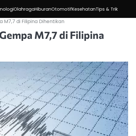
nologi
Olahraga
Hiburan
Otomotif
Kesehatan
Tips & Trik
M7,7 di Filipina Dihentikan
Gempa M7,7 di Filipina