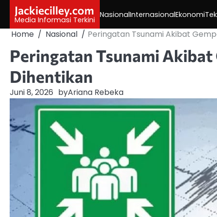
Skip
Jackiecilley.com
Nasional
Internasional
Ekonomi
Tek
to
Media Informasi Terkini
content
Home
Nasional
Peringatan Tsunami Akibat Gempa 
Peringatan Tsunami Akibat 
Dihentikan
Juni 8, 2026
by
Ariana Rebeka