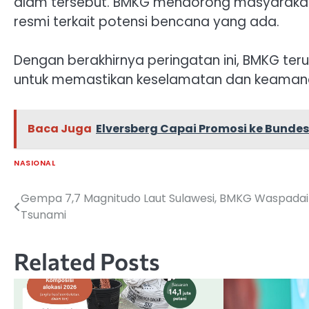
alam tersebut. BMKG mendorong masyarakat 
resmi terkait potensi bencana yang ada.
Dengan berakhirnya peringatan ini, BMKG ter
untuk memastikan keselamatan dan keaman
Baca Juga
Elversberg Capai Promosi ke Bundes
NASIONAL
Gempa 7,7 Magnitudo Laut Sulawesi, BMKG Waspadai
Navigasi
Tsunami
pos
Related Posts