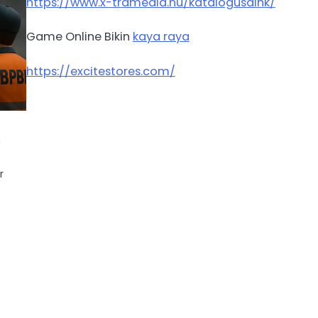
https://www.x-tramedia.hu/katalogusaink/
Game Online Bikin
kaya raya
https://excitestores.com/
a
r