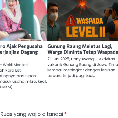
o Ajak Pengusaha
Gunung Raung Meletus Lagi,
erjanjian Dagang
Warga Diminta Tetap Waspad
21 Juni 2025, Banyuwangi – Aktivitas
vulkanik Gunung Raung di Jawa Timu
– Wakil Menteri
kembali meningkat dengan letusan
h Roro Esti
terbaru terjadi pagi tadi,…
ingnya partisipasi
masuk usaha mikro, kecil,
UMKM),…
Ruas yang wajib ditandai
*