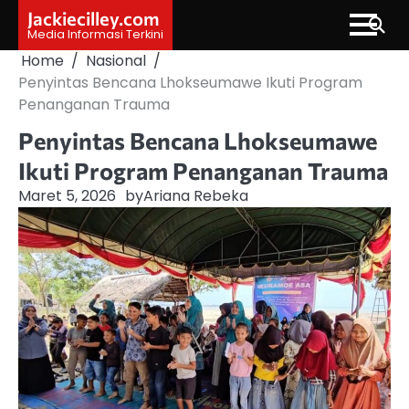
Skip
Jackiecilley.com
to
Media Informasi Terkini
content
Home
Nasional
Penyintas Bencana Lhokseumawe Ikuti Program
Penanganan Trauma
Penyintas Bencana Lhokseumawe
Ikuti Program Penanganan Trauma
Maret 5, 2026
by
Ariana Rebeka