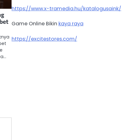
https://www.x-tramedia.hu/katalogusaink/
ng
bet
Game Online Bikin
kaya raya
knya
https://excitestores.com/
bet
te
wa…