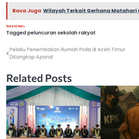
Baca Juga
Wilayah Terkait Gerhana Matahari C
NASIONAL
Tagged
peluncuran sekolah rakyat
Pelaku Penembakan Rumah Polisi di Aceh Timur
Navigasi
Ditangkap Aparat
pos
Related Posts