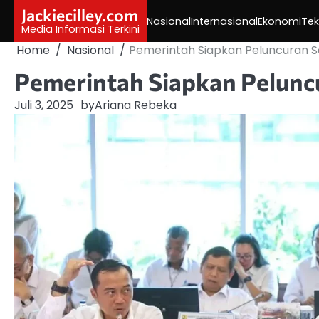
Skip
Jackiecilley.com
Nasional
Internasional
Ekonomi
Tek
to
Media Informasi Terkini
content
Home
Nasional
Pemerintah Siapkan Peluncuran S
Pemerintah Siapkan Peluncu
Juli 3, 2025
by
Ariana Rebeka