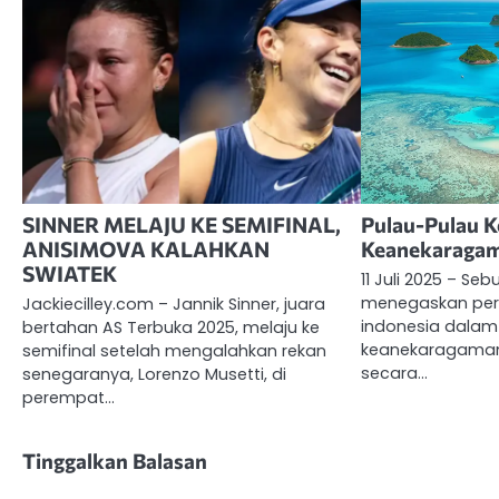
SINNER MELAJU KE SEMIFINAL,
Pulau-Pulau K
ANISIMOVA KALAHKAN
Keanekaragam
SWIATEK
11 Juli 2025 – Se
menegaskan pera
Jackiecilley.com – Jannik Sinner, juara
indonesia dala
bertahan AS Terbuka 2025, melaju ke
keanekaragaman 
semifinal setelah mengalahkan rekan
secara…
senegaranya, Lorenzo Musetti, di
perempat…
Tinggalkan Balasan