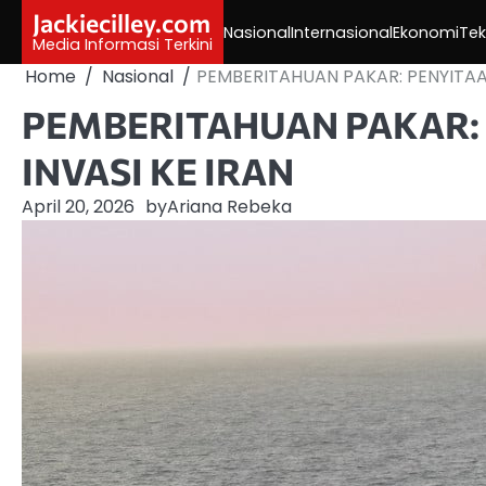
Skip
Jackiecilley.com
Nasional
Internasional
Ekonomi
Tek
to
Media Informasi Terkini
content
Home
Nasional
PEMBERITAHUAN PAKAR: PENYITAA
PEMBERITAHUAN PAKAR:
INVASI KE IRAN
April 20, 2026
by
Ariana Rebeka