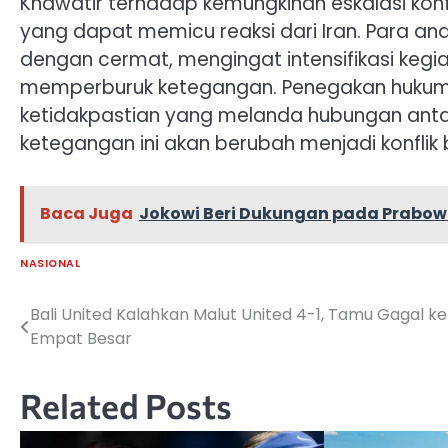
Khawatir terhadap kemungkinan eskalasi konfl
yang dapat memicu reaksi dari Iran. Para an
dengan cermat, mengingat intensifikasi kegia
memperburuk ketegangan. Penegakan hukum d
ketidakpastian yang melanda hubungan anta
ketegangan ini akan berubah menjadi konflik 
Baca Juga
Jokowi Beri Dukungan pada Prabow
NASIONAL
Bali United Kalahkan Malut United 4-1, Tamu Gagal ke
Navigasi
Empat Besar
pos
Related Posts