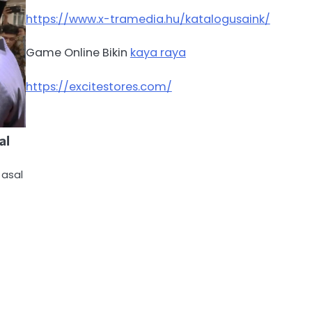
https://www.x-tramedia.hu/katalogusaink/
Game Online Bikin
kaya raya
https://excitestores.com/
al
 asal