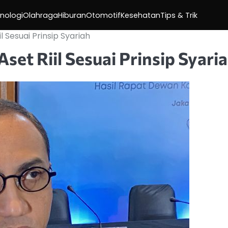
nologi
Olahraga
Hiburan
Otomotif
Kesehatan
Tips & Trik
l Sesuai Prinsip Syariah
set Riil Sesuai Prinsip Syari