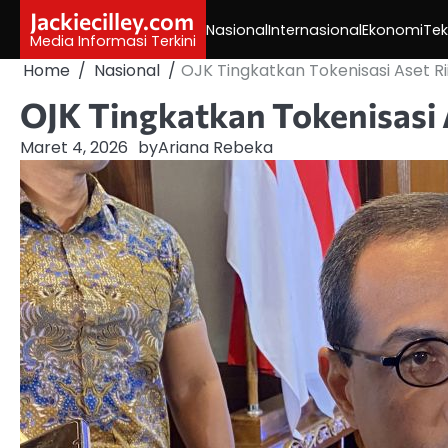
Skip
Jackiecilley.com
Nasional
Internasional
Ekonomi
Tek
to
Media Informasi Terkini
content
Home
Nasional
OJK Tingkatkan Tokenisasi Aset Rii
OJK Tingkatkan Tokenisasi A
Maret 4, 2026
by
Ariana Rebeka