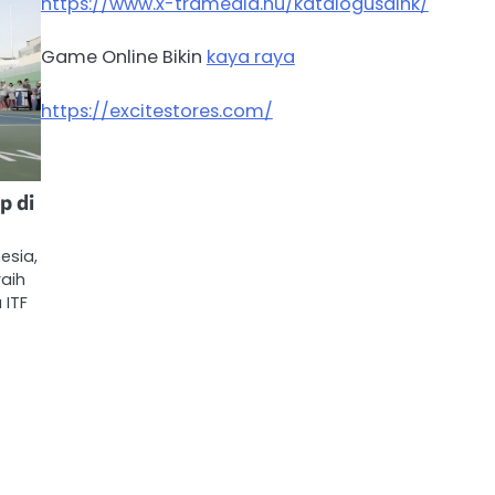
https://www.x-tramedia.hu/katalogusaink/
Game Online Bikin
kaya raya
https://excitestores.com/
p di
esia,
raih
 ITF