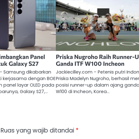
imbangkan Panel
Priska Nugroho Raih Runner-U
tuk Galaxy S27
Ganda ITF W100 Incheon
m – Samsung dikabarkan
Jackiecilley.com – Petenis putri Indon
i kerjasama dengan BOE
Priska Madelyn Nugroho, berhasil me
 panel layar OLED pada
posisi runner-up dalam ajang ganda
rbarunya, Galaxy S27,…
W100 di Incheon, Korea…
Ruas yang wajib ditandai
*