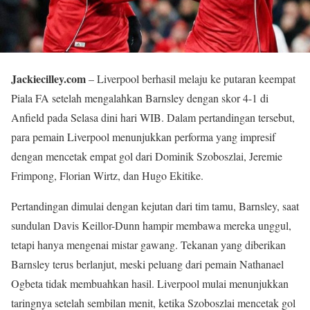
Jackiecilley.com
– Liverpool berhasil melaju ke putaran keempat
Piala FA setelah mengalahkan Barnsley dengan skor 4-1 di
Anfield pada Selasa dini hari WIB. Dalam pertandingan tersebut,
para pemain Liverpool menunjukkan performa yang impresif
dengan mencetak empat gol dari Dominik Szoboszlai, Jeremie
Frimpong, Florian Wirtz, dan Hugo Ekitike.
Pertandingan dimulai dengan kejutan dari tim tamu, Barnsley, saat
sundulan Davis Keillor-Dunn hampir membawa mereka unggul,
tetapi hanya mengenai mistar gawang. Tekanan yang diberikan
Barnsley terus berlanjut, meski peluang dari pemain Nathanael
Ogbeta tidak membuahkan hasil. Liverpool mulai menunjukkan
taringnya setelah sembilan menit, ketika Szoboszlai mencetak gol