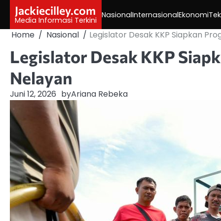
Skip
Jackiecilley.com
Nasional
Internasional
Ekonomi
Tek
to
Media Informasi Terkini
content
Home
Nasional
Legislator Desak KKP Siapkan Pr
Legislator Desak KKP Siap
Nelayan
Juni 12, 2026
by
Ariana Rebeka