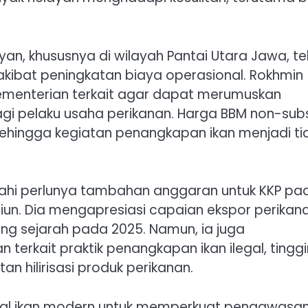
an, khususnya di wilayah Pantai Utara Jawa, te
kibat peningkatan biaya operasional. Rokhmin
ementerian terkait agar dapat merumuskan
agi pelaku usaha perikanan. Harga BBM non-subs
, sehingga kegiatan penangkapan ikan menjadi ti
wahi perlunya tambahan anggaran untuk KKP pa
liun. Dia mengapresiasi capaian ekspor perikan
ang sejarah pada 2025. Namun, ia juga
erkait praktik penangkapan ikan ilegal, tingg
 hilirisasi produk perikanan.
al ikan modern untuk memperkuat pengawasan