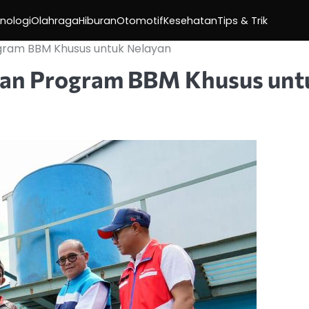
nologi
Olahraga
Hiburan
Otomotif
Kesehatan
Tips & Trik
ogram BBM Khusus untuk Nelayan
kan Program BBM Khusus unt