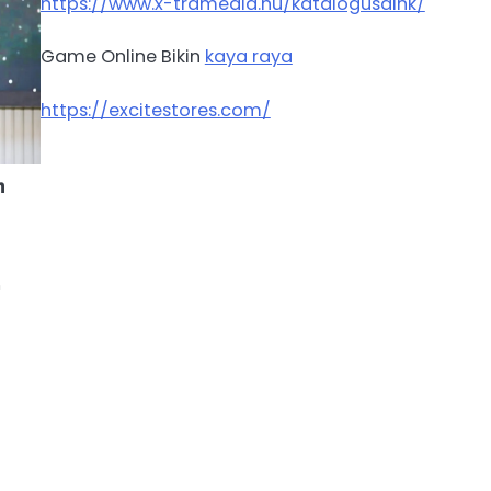
https://www.x-tramedia.hu/katalogusaink/
Game Online Bikin
kaya raya
https://excitestores.com/
n
n