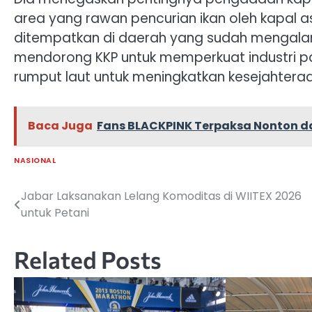
area yang rawan pencurian ikan oleh kapal as
ditempatkan di daerah yang sudah mengalam
mendorong KKP untuk memperkuat industri 
rumput laut untuk meningkatkan kesejahteraa
Baca Juga
Fans BLACKPINK Terpaksa Nonton da
NASIONAL
Jabar Laksanakan Lelang Komoditas di WIITEX 2026
Navigasi
untuk Petani
pos
Related Posts