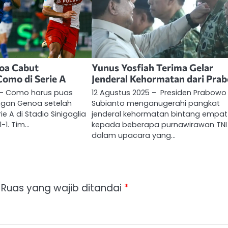
noa Cabut
Yunus Yosfiah Terima Gelar
omo di Serie A
Jenderal Kehormatan dari Pra
m – Como harus puas
12 Agustus 2025 – Presiden Prabowo
ngan Genoa setelah
Subianto menganugerahi pangkat
e A di Stadio Sinigaglia
jenderal kehormatan bintang empat
-1. Tim…
kepada beberapa purnawirawan TNI
dalam upacara yang…
Ruas yang wajib ditandai
*