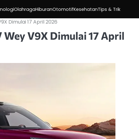
nologi
Olahraga
Hiburan
Otomotif
Kesehatan
Tips & Trik
X Dimulai 17 April 2026
 Wey V9X Dimulai 17 April