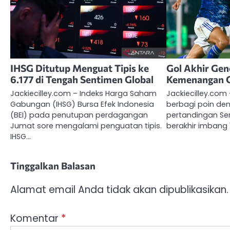
IHSG Ditutup Menguat Tipis ke
Gol Akhir Ge
6.177 di Tengah Sentimen Global
Kemenangan C
Jackiecilley.com – Indeks Harga Saham
Jackiecilley.co
Gabungan (IHSG) Bursa Efek Indonesia
berbagi poin de
(BEI) pada penutupan perdagangan
pertandingan Seri
Jumat sore mengalami penguatan tipis.
berakhir imbang 1
IHSG…
Tinggalkan Balasan
Alamat email Anda tidak akan dipublikasikan.
Komentar
*