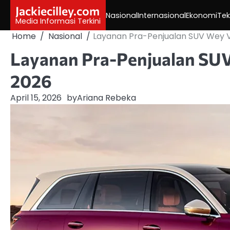
Skip
Jackiecilley.com
Nasional
Internasional
Ekonomi
Tek
to
Media Informasi Terkini
content
Home
Nasional
Layanan Pra-Penjualan SUV Wey V9
Layanan Pra-Penjualan SUV
2026
April 15, 2026
by
Ariana Rebeka