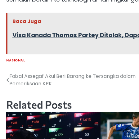
Baca Juga
Visa Kanada Thomas Partey Ditolak, Da
NASIONAL
Faizal Assegaf Akui Beri Barang ke Tersangka dalam
Navigasi
Pemeriksaan KPK
pos
Related Posts