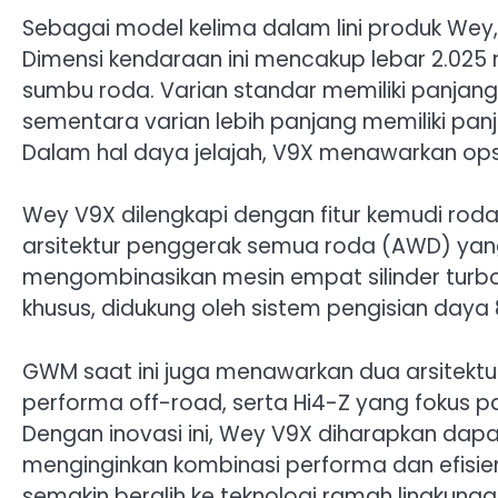
Sebagai model kelima dalam lini produk We
Dimensi kendaraan ini mencakup lebar 2.025 
sumbu roda. Varian standar memiliki panjan
sementara varian lebih panjang memiliki pa
Dalam hal daya jelajah, V9X menawarkan opsi
Wey V9X dilengkapi dengan fitur kemudi roda
arsitektur penggerak semua roda (AWD) yang 
mengombinasikan mesin empat silinder turbo b
khusus, didukung oleh sistem pengisian daya
GWM saat ini juga menawarkan dua arsitektu
performa off-road, serta Hi4-Z yang fokus pad
Dengan inovasi ini, Wey V9X diharapkan da
menginginkan kombinasi performa dan efisie
semakin beralih ke teknologi ramah lingkunga