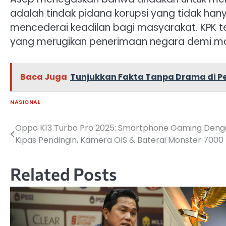
adalah tindak pidana korupsi yang tidak hany
mencederai keadilan bagi masyarakat. KPK t
yang merugikan penerimaan negara demi mas
Baca Juga
Tunjukkan Fakta Tanpa Drama di P
NASIONAL
Oppo K13 Turbo Pro 2025: Smartphone Gaming Deng
Navigasi
Kipas Pendingin, Kamera OIS & Baterai Monster 700
pos
Related Posts