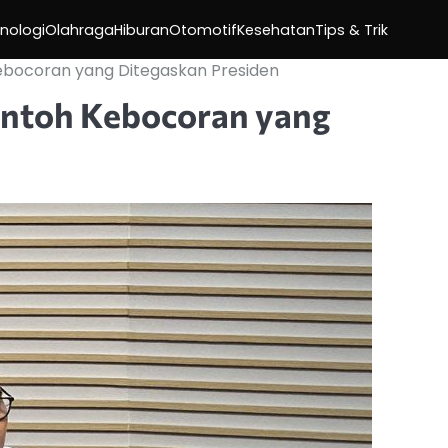
nologi
Olahraga
Hiburan
Otomotif
Kesehatan
Tips & Trik
ebocoran yang Ditegaskan Presiden
ntoh Kebocoran yang