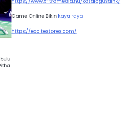
https://www.x-tramedia.hu/katalogusaink/
Game Online Bikin
kaya raya
https://excitestores.com/
 bulu
Pitha