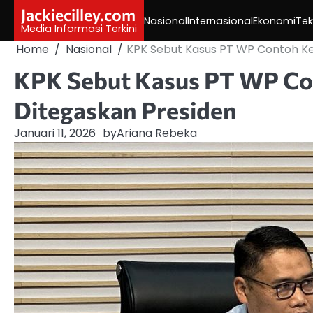
Skip
Jackiecilley.com
Nasional
Internasional
Ekonomi
Tek
to
Media Informasi Terkini
content
Home
Nasional
KPK Sebut Kasus PT WP Contoh K
KPK Sebut Kasus PT WP Co
Ditegaskan Presiden
Januari 11, 2026
by
Ariana Rebeka