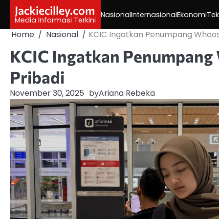
Skip
Jackiecilley.com
Nasional
Internasional
Ekonomi
Tek
to
Media Informasi Terkini
content
Home
Nasional
KCIC Ingatkan Penumpang Whoosh
KCIC Ingatkan Penumpang 
Pribadi
November 30, 2025
by
Ariana Rebeka