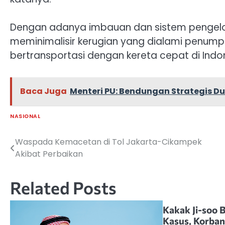
Dengan adanya imbauan dan sistem pengelol
meminimalisir kerugian yang dialami penu
bertransportasi dengan kereta cepat di Indo
Baca Juga
Menteri PU: Bendungan Strategis 
NASIONAL
Waspada Kemacetan di Tol Jakarta-Cikampek
Navigasi
Akibat Perbaikan
pos
Related Posts
Kakak Ji-soo 
Kasus, Korba