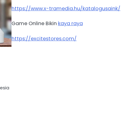
https://www.x-tramedia.hu/katalogusaink/
Game Online Bikin
kaya raya
https://excitestores.com/
e
esia