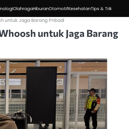
nologi
Olahraga
Hiburan
Otomotif
Kesehatan
Tips & Trik
 untuk Jaga Barang Pribadi
Whoosh untuk Jaga Barang