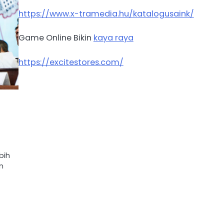
https://www.x-tramedia.hu/katalogusaink/
Game Online Bikin
kaya raya
https://excitestores.com/
r
bih
n