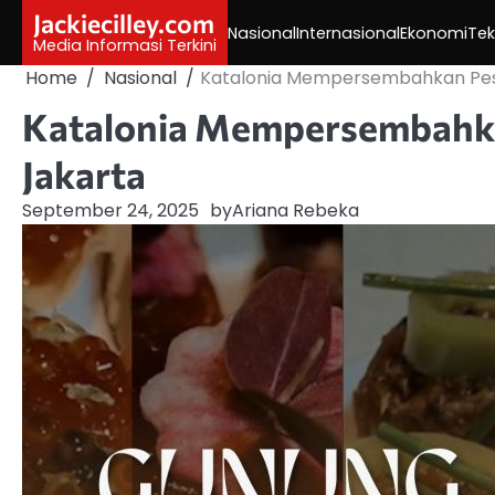
Skip
Jackiecilley.com
Nasional
Internasional
Ekonomi
Tek
to
Media Informasi Terkini
content
Home
Nasional
Katalonia Mempersembahkan Peso
Katalonia Mempersembahka
Jakarta
September 24, 2025
by
Ariana Rebeka