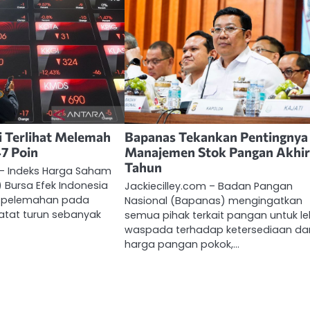
i Terlihat Melemah
Bapanas Tekankan Pentingnya
7 Poin
Manajemen Stok Pangan Akhi
Tahun
 – Indeks Harga Saham
 Bursa Efek Indonesia
Jackiecilley.com – Badan Pangan
i pelemahan pada
Nasional (Bapanas) mengingatkan
atat turun sebanyak
semua pihak terkait pangan untuk le
waspada terhadap ketersediaan da
harga pangan pokok,…