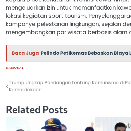
mengeluarkan izin untuk memanfaatkan kaw
lokasi kegiatan sport tourism. Penyelenggara
kampanye pelestarian lingkungan, sejalan d
mengembangkan pariwisata berbasis alam d
Baca Juga
Pelindo Petikemas Bebaskan Biay
NASIONAL
Trump Ungkap Pandangan tentang Komunisme di Pi
Navigasi
Kemerdekaan
pos
Related Posts