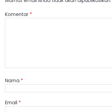
Alamat email Anda tidak akan dipublikasikan.
Komentar
*
Nama
*
Email
*