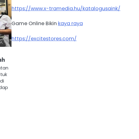
https://www.x-tramedia.hu/katalogusaink/
Game Online Bikin
kaya raya
https://excitestores.com/
ah
utan
tuk
di
adap