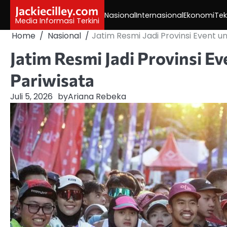
Skip
Jackiecilley.com
Nasional
Internasional
Ekonomi
Tek
to
Media Informasi Terkini
content
Home
Nasional
Jatim Resmi Jadi Provinsi Event u
Jatim Resmi Jadi Provinsi E
Pariwisata
Juli 5, 2026
by
Ariana Rebeka