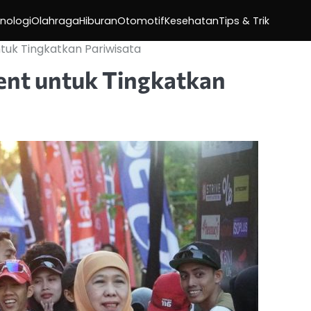
nologi
Olahraga
Hiburan
Otomotif
Kesehatan
Tips & Trik
ntuk Tingkatkan Pariwisata
vent untuk Tingkatkan