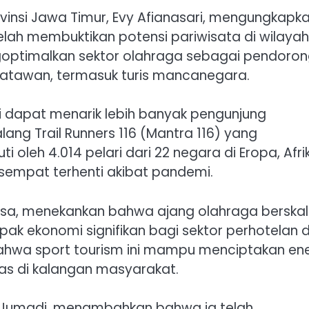
vinsi Jawa Timur, Evy Afianasari, mengungkapk
ah membuktikan potensi pariwisata di wilayah i
optimalkan sektor olahraga sebagai pendoro
satawan, termasuk turis mancanegara.
i dapat menarik lebih banyak pengunjung
lang Trail Runners 116 (Mantra 116) yang
ti oleh 4.014 pelari dari 22 negara di Eropa, Afri
 sempat terhenti akibat pandemi.
ansa, menekankan bahwa ajang olahraga berska
pak ekonomi signifikan bagi sektor perhotelan 
 bahwa sport tourism ini mampu menciptakan ene
tas di kalangan masyarakat.
r, Jumadi, menambahkan bahwa ia telah