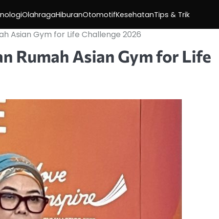
nologi
Olahraga
Hiburan
Otomotif
Kesehatan
Tips & Trik
h Asian Gym for Life Challenge 2026
an Rumah Asian Gym for Life