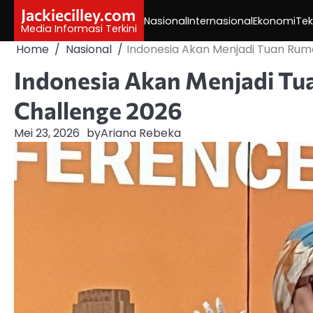
Skip
Jackiecilley.com
Nasional
Internasional
Ekonomi
Tek
to
Media Informasi Terkini
content
Home
Nasional
Indonesia Akan Menjadi Tuan Ruma
Indonesia Akan Menjadi Tu
Challenge 2026
Mei 23, 2026
by
Ariana Rebeka