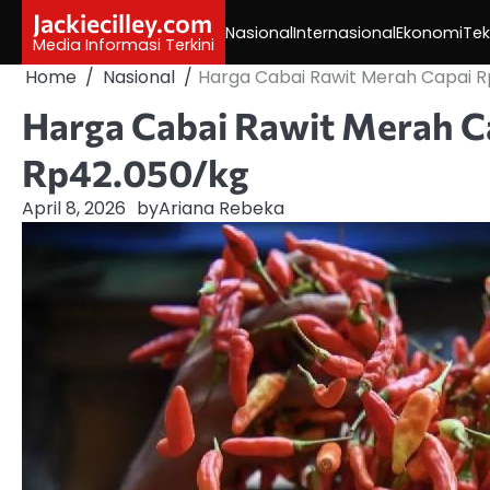
Skip
Jackiecilley.com
Nasional
Internasional
Ekonomi
Tek
to
Media Informasi Terkini
content
Home
Nasional
Harga Cabai Rawit Merah Capai R
Harga Cabai Rawit Merah C
Rp42.050/kg
April 8, 2026
by
Ariana Rebeka