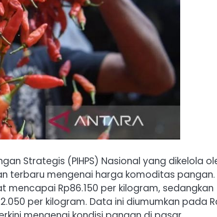
gan Strategis (PIHPS) Nasional yang dikelola ol
 terbaru mengenai harga komoditas pangan. 
tat mencapai Rp86.150 per kilogram, sedangkan
2.050 per kilogram. Data ini diumumkan pada 
rkini mengenai kondisi pangan di pasar.