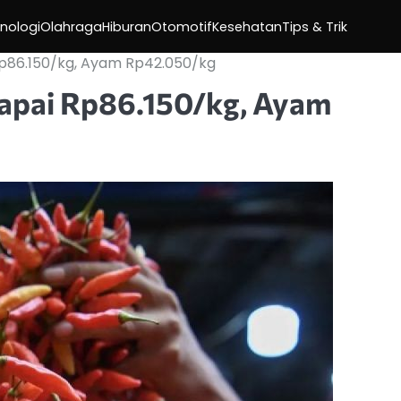
nologi
Olahraga
Hiburan
Otomotif
Kesehatan
Tips & Trik
p86.150/kg, Ayam Rp42.050/kg
apai Rp86.150/kg, Ayam