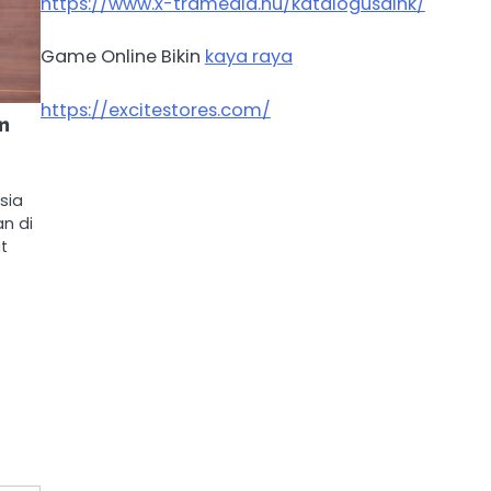
https://www.x-tramedia.hu/katalogusaink/
Game Online Bikin
kaya raya
https://excitestores.com/
n
sia
n di
t