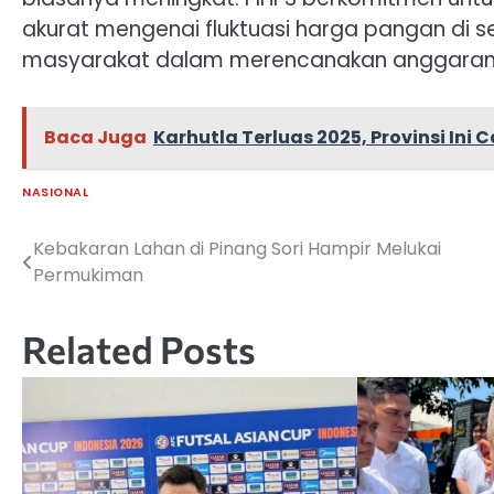
akurat mengenai fluktuasi harga pangan di 
masyarakat dalam merencanakan anggaran 
Baca Juga
Karhutla Terluas 2025, Provinsi Ini
NASIONAL
Kebakaran Lahan di Pinang Sori Hampir Melukai
Navigasi
Permukiman
pos
Related Posts