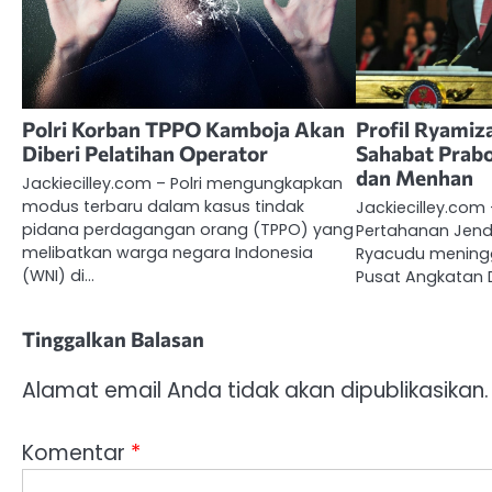
Polri Korban TPPO Kamboja Akan
Profil Ryamiz
Diberi Pelatihan Operator
Sahabat Prab
dan Menhan
Jackiecilley.com – Polri mengungkapkan
modus terbaru dalam kasus tindak
Jackiecilley.com
pidana perdagangan orang (TPPO) yang
Pertahanan Jende
melibatkan warga negara Indonesia
Ryacudu meningg
(WNI) di…
Pusat Angkatan 
Tinggalkan Balasan
Alamat email Anda tidak akan dipublikasikan.
Komentar
*