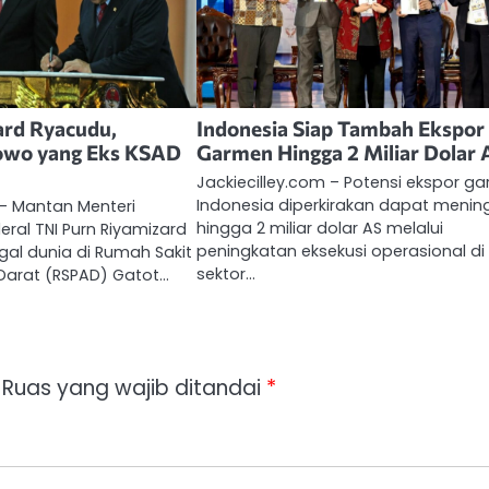
ard Ryacudu,
Indonesia Siap Tambah Ekspor
owo yang Eks KSAD
Garmen Hingga 2 Miliar Dolar 
Jackiecilley.com – Potensi ekspor g
Indonesia diperkirakan dapat menin
 – Mantan Menteri
hingga 2 miliar dolar AS melalui
ral TNI Purn Riyamizard
peningkatan eksekusi operasional di
al dunia di Rumah Sakit
sektor…
Darat (RSPAD) Gatot…
Ruas yang wajib ditandai
*