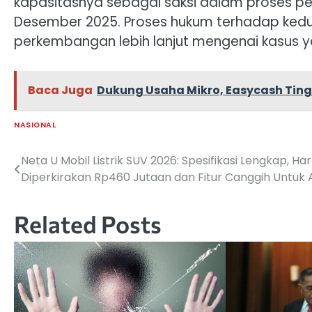
kapasitasnya sebagai saksi dalam proses pen
Desember 2025. Proses hukum terhadap kedua
perkembangan lebih lanjut mengenai kasus ya
Baca Juga
Dukung Usaha Mikro, Easycash Tin
NASIONAL
Neta U Mobil Listrik SUV 2026: Spesifikasi Lengkap, Ha
Navigasi
Diperkirakan Rp460 Jutaan dan Fitur Canggih Untuk
pos
Related Posts