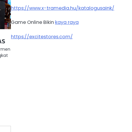
https://www.x-tramedia.hu/katalogusaink/
Game Online Bikin
kaya raya
https://excitestores.com/
AS
armen
gkat