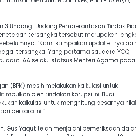
diumumkan oleh Juru Bicara KPK, Budi Prasetyo,
 dan 3 Undang-Undang Pemberantasan Tindak Pi
enetapan tersangka tersebut merupakan langk
kan sebelumnya. “Kami sampaikan update-nya b
bagai tersangka. Yang pertama saudara YCQ
audara IAA selaku stafsus Menteri Agama pada
gan (BPK) masih melakukan kalkulasi untuk
mbulkan oleh tindakan korupsi ini. Budi
kukan kalkulasi untuk menghitung besarnya nila
ri perkara ini.”
n, Gus Yaqut telah menjalani pemeriksaan dal