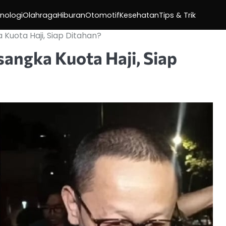
nologi
Olahraga
Hiburan
Otomotif
Kesehatan
Tips & Trik
Kuota Haji, Siap Ditahan?
sangka Kuota Haji, Siap