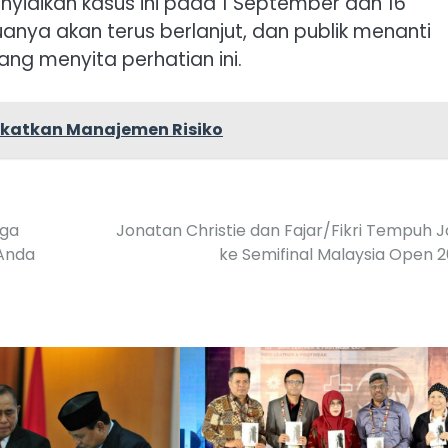
yidikan kasus ini pada 1 September dan 16
nya akan terus berlanjut, dan publik menanti
ng menyita perhatian ini.
gkatkan Manajemen Risiko
rga
Jonatan Christie dan Fajar/Fikri Tempuh J
 Anda
ke Semifinal Malaysia Open 