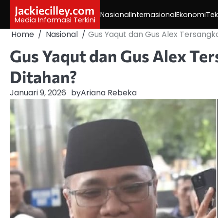
Skip
Jackiecilley.com
Nasional
Internasional
Ekonomi
Tek
to
Media Informasi Terkini
content
Home
Nasional
Gus Yaqut dan Gus Alex Tersangka 
Gus Yaqut dan Gus Alex Ter
Ditahan?
Januari 9, 2026
by
Ariana Rebeka