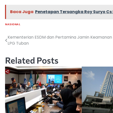
Baca Juga
Penetapan Tersangka Roy Suryo Cs
NASIONAL
Kementerian ESDM dan Pertamina Jamin Keamanan
Navigasi
LPG Tuban
pos
Related Posts