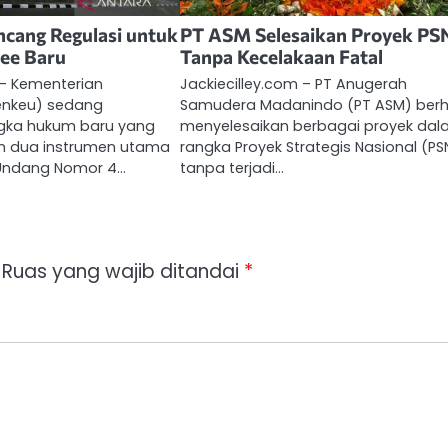
cang Regulasi untuk
PT ASM Selesaikan Proyek PS
ee Baru
Tanpa Kecelakaan Fatal
 – Kementerian
Jackiecilley.com – PT Anugerah
nkeu) sedang
Samudera Madanindo (PT ASM) berh
gka hukum baru yang
menyelesaikan berbagai proyek da
n dua instrumen utama
rangka Proyek Strategis Nasional (PS
Undang Nomor 4…
tanpa terjadi…
Ruas yang wajib ditandai
*