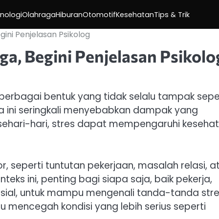
nologi
Olahraga
Hiburan
Otomotif
Kesehatan
Tips & Trik
gini Penjelasan Psikolog
ga, Begini Penjelasan Psikolo
berbagai bentuk yang tidak selalu tampak sepe
a ini seringkali menyebabkan dampak yang
n sehari-hari, stres dapat mempengaruhi keseha
 seperti tuntutan pekerjaan, masalah relasi, a
ks ini, penting bagi siapa saja, baik pekerja,
osial, untuk mampu mengenali tanda-tanda stre
tu mencegah kondisi yang lebih serius seperti