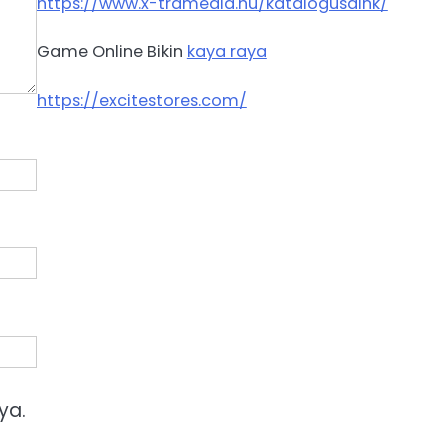
https://www.x-tramedia.hu/katalogusaink/
Game Online Bikin
kaya raya
https://excitestores.com/
ya.