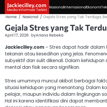
Skip
Jackiecilley.com
Nasional
Internasional
Ekonomi
Tek
to
Media Informasi Terkini
content
Home
Nasional
Gejala Stres yang Tak Terduga, Be
Gejala Stres yang Tak Terdu
April 17, 2026
by
Ariana Rebeka
Jackiecilley.com
– Stres dapat hadir dalam 
tekanan atau kesedihan yang jelas. Fenomen
subyektif dan sulit dikenali. Dalam kehidupa
mental dan fisik secara signifikan.
Stres umumnya muncul akibat berbagai faktor,
situasi kehidupan yang menantang. Dalam konte
pelajar, maupun individu dalam lingkungan s
Hal ini karena identifikasi dini dapat memban