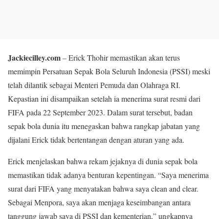
Jackiecilley.com
– Erick Thohir memastikan akan terus
memimpin Persatuan Sepak Bola Seluruh Indonesia (PSSI) meski
telah dilantik sebagai Menteri Pemuda dan Olahraga RI.
Kepastian ini disampaikan setelah ia menerima surat resmi dari
FIFA pada 22 September 2023. Dalam surat tersebut, badan
sepak bola dunia itu menegaskan bahwa rangkap jabatan yang
dijalani Erick tidak bertentangan dengan aturan yang ada.
Erick menjelaskan bahwa rekam jejaknya di dunia sepak bola
memastikan tidak adanya benturan kepentingan. “Saya menerima
surat dari FIFA yang menyatakan bahwa saya clean and clear.
Sebagai Menpora, saya akan menjaga keseimbangan antara
tanggung jawab saya di PSSI dan kementerian,” ungkapnya