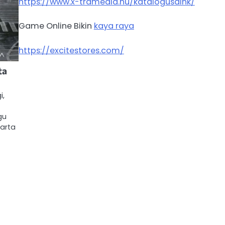
https://www.x-tramedia.hu/katalogusaink/
Game Online Bikin
kaya raya
https://excitestores.com/
ta
i,
gu
karta