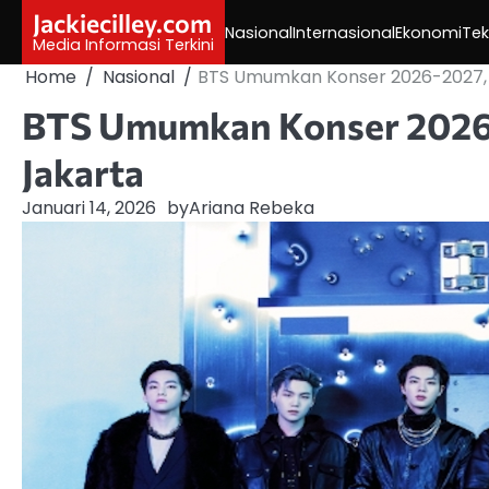
Skip
Jackiecilley.com
Nasional
Internasional
Ekonomi
Tek
to
Media Informasi Terkini
content
Home
Nasional
BTS Umumkan Konser 2026-2027,
BTS Umumkan Konser 2026-
Jakarta
Januari 14, 2026
by
Ariana Rebeka