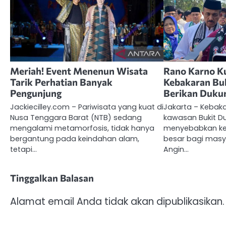
Meriah! Event Menenun Wisata
Rano Karno Ku
Tarik Perhatian Banyak
Kebakaran Buk
Pengunjung
Berikan Duku
Jackiecilley.com – Pariwisata yang kuat di
Jakarta – Kebak
Nusa Tenggara Barat (NTB) sedang
kawasan Bukit Du
mengalami metamorfosis, tidak hanya
menyebabkan ke
bergantung pada keindahan alam,
besar bagi masy
tetapi…
Angin…
Tinggalkan Balasan
Alamat email Anda tidak akan dipublikasikan.