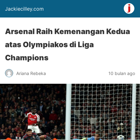
Jackiecilley.com
Arsenal Raih Kemenangan Kedua
atas Olympiakos di Liga
Champions
Ariana Rebeka
10 bulan ago