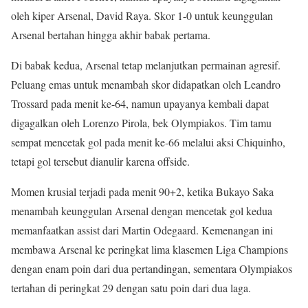
oleh kiper Arsenal, David Raya. Skor 1-0 untuk keunggulan
Arsenal bertahan hingga akhir babak pertama.
Di babak kedua, Arsenal tetap melanjutkan permainan agresif.
Peluang emas untuk menambah skor didapatkan oleh Leandro
Trossard pada menit ke-64, namun upayanya kembali dapat
digagalkan oleh Lorenzo Pirola, bek Olympiakos. Tim tamu
sempat mencetak gol pada menit ke-66 melalui aksi Chiquinho,
tetapi gol tersebut dianulir karena offside.
Momen krusial terjadi pada menit 90+2, ketika Bukayo Saka
menambah keunggulan Arsenal dengan mencetak gol kedua
memanfaatkan assist dari Martin Odegaard. Kemenangan ini
membawa Arsenal ke peringkat lima klasemen Liga Champions
dengan enam poin dari dua pertandingan, sementara Olympiakos
tertahan di peringkat 29 dengan satu poin dari dua laga.