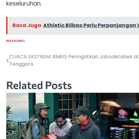
keseluruhan.
Baca Juga
Athletic Bilbao Perlu Perpanjanga
NASIONAL
CUACA EKSTREM: BMKG Peringatkan Jabodetabek d
Navigasi
Tenggara
pos
Related Posts