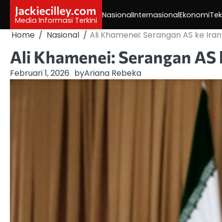
Skip
Jackiecilley.com
Nasional
Internasional
Ekonomi
Tek
to
Media Informasi Terkini
content
Home
Nasional
Ali Khamenei: Serangan AS ke Iran
Ali Khamenei: Serangan AS 
Februari 1, 2026
by
Ariana Rebeka