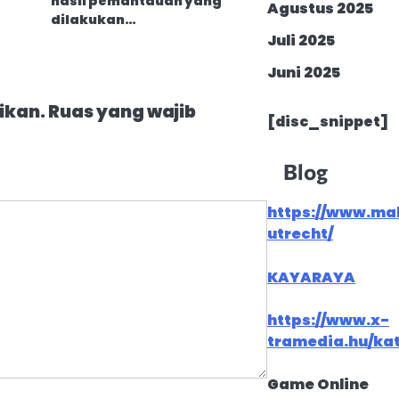
hasil pemantauan yang
Agustus 2025
dilakukan…
Juli 2025
Juni 2025
ikan.
Ruas yang wajib
[disc_snippet]
Blog
https://www.ma
utrecht/
KAYARAYA
https://www.x-
tramedia.hu/ka
Game Online