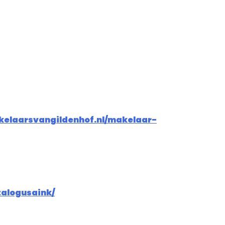
kelaarsvangildenhof.nl/makelaar-
talogusaink/