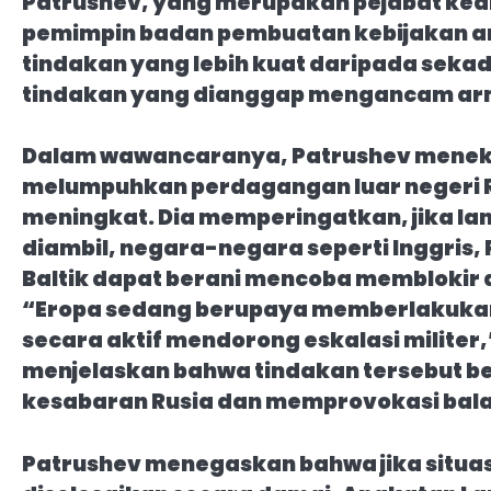
Patrushev, yang merupakan pejabat ke
pemimpin badan pembuatan kebijakan a
tindakan yang lebih kuat daripada seka
tindakan yang dianggap mengancam arm
Dalam wawancaranya, Patrushev menek
melumpuhkan perdagangan luar negeri 
meningkat. Dia memperingatkan, jika la
diambil, negara-negara seperti Inggris,
Baltik dapat berani mencoba memblokir a
“Eropa sedang berupaya memberlakukan
secara aktif mendorong eskalasi militer
menjelaskan bahwa tindakan tersebut be
kesabaran Rusia dan memprovokasi bal
Patrushev menegaskan bahwa jika situasi