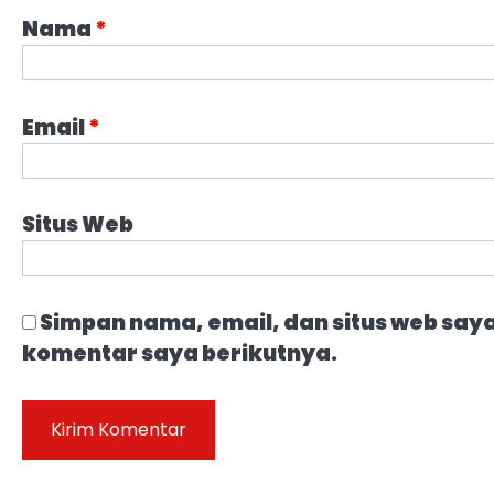
Nama
*
Email
*
Situs Web
Simpan nama, email, dan situs web say
komentar saya berikutnya.