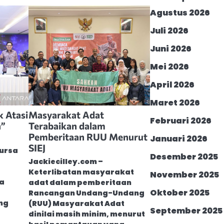
Agustus 2026
Juli 2026
Juni 2026
Mei 2026
April 2026
Maret 2026
k Atasi
Masyarakat Adat
Februari 2026
n”
Terabaikan dalam
Pemberitaan RUU Menurut
Januari 2026
SIEJ
Bursa
Desember 2025
Jackiecilley.com –
Keterlibatan masyarakat
November 2025
a
adat dalam pemberitaan
Oktober 2025
Rancangan Undang-Undang
ng
(RUU) Masyarakat Adat
September 2025
dinilai masih minim, menurut