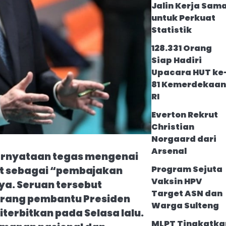
Jalin Kerja Sam
untuk Perkuat
Statistik
128.331 Orang
Siap Hadiri
Upacara HUT ke
81 Kemerdekaa
RI
Everton Rekrut
Christian
Norgaard dari
Arsenal
ernyataan tegas mengenai
Program Sejuta
ut sebagai “pembajakan
Vaksin HPV
a. Seruan tersebut
Target ASN dan
orang pembantu Presiden
Warga Sulteng
terbitkan pada Selasa lalu.
MLPT Tingkatka