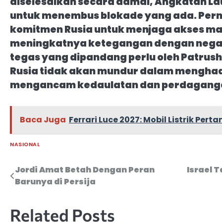
diselesaikan secara damai, Angkatan La
untuk menembus blokade yang ada. Pern
komitmen Rusia untuk menjaga akses ma
meningkatnya ketegangan dengan nega
tegas yang dipandang perlu oleh Patr
Rusia tidak akan mundur dalam mengha
mengancam kedaulatan dan perdagangan
Baca Juga
Ferrari Luce 2027: Mobil Listrik Per
NASIONAL
Jordi Amat Betah Dengan Peran
Israel 
Navigasi
Barunya di Persija
pos
Related Posts