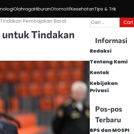
nologi
Olahraga
Hiburan
Otomotif
Kesehatan
Tips & Trik
Cari
k Tindakan Pembajakan Barat
untuk:
n untuk Tindakan
Informasi
Redaksi
Tentang Kami
Kontak
Kebijakan
Privasi
Pos-pos
Terbaru
BPS dan MOSPI