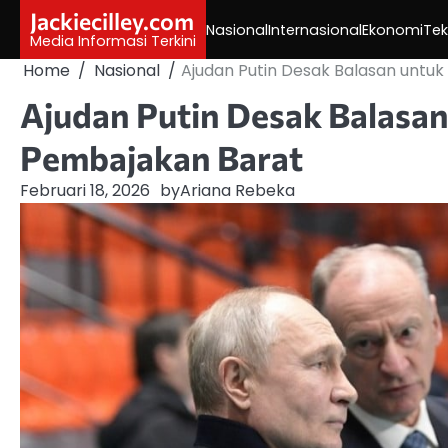
Skip
Jackiecilley.com
Nasional
Internasional
Ekonomi
Tek
to
Media Informasi Terkini
content
Home
Nasional
Ajudan Putin Desak Balasan untu
Ajudan Putin Desak Balasa
Pembajakan Barat
Februari 18, 2026
by
Ariana Rebeka