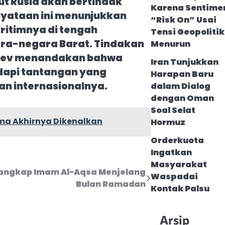
ut Rusia akan bertindak
Karena Sentime
yataan ini menunjukkan
“Risk On” Usai
ritimnya di tengah
Tensi Geopolitik
ra-negara Barat. Tindakan
Menurun
ushev menandakan bahwa
Iran Tunjukkan
dapi tantangan yang
Harapan Baru
 internasionalnya.
dalam Dialog
dengan Oman
Soal Selat
tama Akhirnya Dikenalkan
Hormuz
Orderkuota
Ingatkan
Masyarakat
Tangkap Imam Al-Aqsa Menjelang
Waspadai
Bulan Ramadan
Kontak Palsu
Arsip