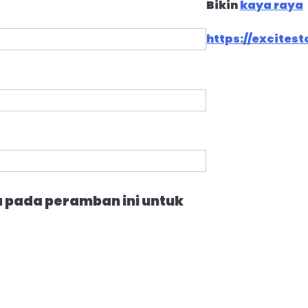
Bikin
kaya raya
https://excites
a pada peramban ini untuk