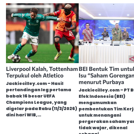
Liverpool Kalah, Tottenham
BEI Bentuk Tim untu
Terpukul oleh Atletico
Isu “Saham Gorenga
menurut Purbaya
Jackiecilley.com – Hasil
pertandingan leg pertama
Jackiecilley.com – PT 
babak 16 besar UEFA
Efek Indonesia (BEI)
Champions League, yang
mengumumkan
digelar pada Rabu (11/3/2026)
pembentukan Tim Kerj
dini hari WIB,…
untuk menangani
pergerakan saham ya
tidak wajar, dikenal