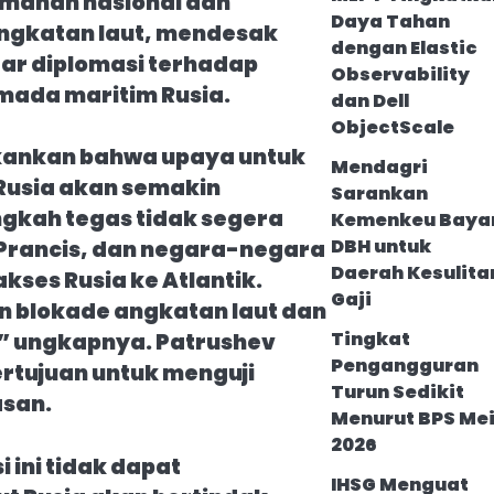
amanan nasional dan
Daya Tahan
ngkatan laut, mendesak
dengan Elastic
dar diplomasi terhadap
Observability
ada maritim Rusia.
dan Dell
ObjectScale
ankan bahwa upaya untuk
Mendagri
Rusia akan semakin
Sarankan
ngkah tegas tidak segera
Kemenkeu Baya
DBH untuk
 Prancis, dan negara-negara
Daerah Kesulita
kses Rusia ke Atlantik.
Gaji
 blokade angkatan laut dan
Tingkat
,” ungkapnya. Patrushev
Pengangguran
rtujuan untuk menguji
Turun Sedikit
asan.
Menurut BPS Me
2026
 ini tidak dapat
IHSG Menguat